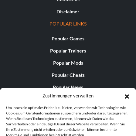
Disclaimer
POPULAR LINKS
Popular Games
Popular Trainers
Popular Mods
Popular Cheats
Popular News
Zustimmungen verwalten
Popular Editorials
Um Ihnen ein optimales Erlebnis zu bieten, verwenden wir Technologien wie
Popular Free Games
Cookies, um Geräteinformationen zu speichern und/oder darauf zuzugreifen.
Wenn Sie diesen Technologien zustimmen, können wir Daten wie das
LATEST UPDATES
Surfverhalten oder eindeutige IDs auf dieser Website verarbeiten. Wenn Sie
Ihre Zustimmung nicht erteilen oder zurückziehen, können bestimmte
Merkmale und Funktionen beeinträchtigt werden.