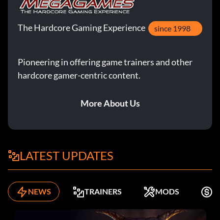
The Hardcore Gaming Experience
since 1998
Pioneering in offering game trainers and other
hardcore gamer-centric content.
More About Us
LATEST UPDATES
NEWS
TRAINERS
MODS
K