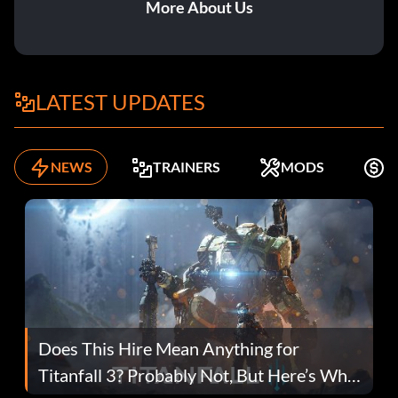
More About Us
LATEST UPDATES
NEWS
TRAINERS
MODS
K
Does This Hire Mean Anything for
Titanfall 3? Probably Not, But Here’s Why