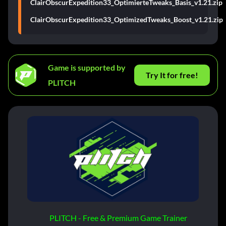
ClairObscurExpedition33_OptimierteTweaks_Basis_v1.21.zip
ClairObscurExpedition33_OptimizedTweaks_Boost_v1.21.zip
Game is supported by
Try It for free!
PLITCH
PLITCH - Free & Premium Game Trainer