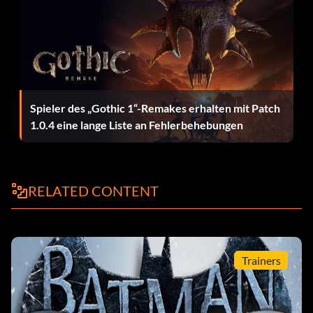
Gotham by Gaslight Batman: Kaufen Sie den "Batman
Arkham Origins - Season Pass".
Initiation Bruce Wayne Skin: Kaufen Sie den DLC
"Initiation".
Spieler des „Gothic 1“-Remakes erhalten mit Patch
1.0.4 eine lange Liste an Fehlerbehebungen
Injustice Deathstroke: Vorbesteller-Bonus oder Kauf des
"Deathstroke Challenge Pack".
Judas-Vertrag Deathstroke: Vorbesteller-Bonus oder
RELATED CONTENT
Kauf des "Deathstroke Challenge Pack".
Ritter der Tafelrunde: Kaufen Sie das "Infinite Earths
Pack".
Trainers
Langes Halloween: Enthält den Vorbesteller-Bonus
"Batman Legends Pack".