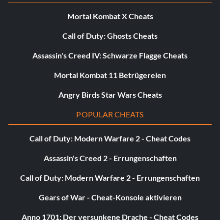
I’ve Got This (Bronze): Acquire all upgrades.
Mortal Kombat X Cheats
Call of Duty: Ghosts Cheats
Free Flow Fifty (Bronze): Reach x50 Combo.
Assassin's Creed IV: Schwarze Flagge Cheats
Anyone see that? (Bronze): Complete a predator
encounter without ever being spotted.
Mortal Kombat 11 Betrügereien
Angry Birds Star Wars Cheats
What hit me? (Bronze): Take down 100 enemies who
didn’t know you were there.
POPULAR CHEATS
Silent Knight (Bronze): Complete a predator encounter
Call of Duty: Modern Warfare 2 - Cheat Codes
using only silent takedowns.
Assassin's Creed 2 - Errungenschaften
Point to Point (Bronze): Glide across Bridge without
Call of Duty: Modern Warfare 2 - Errungenschaften
touching ground.
Gears of War - Cheat-Konsole aktivieren
Around the World (Bronze): Use the Batwing to travel to
all Fast Travel points.
Anno 1701: Der versunkene Drache - Cheat Codes