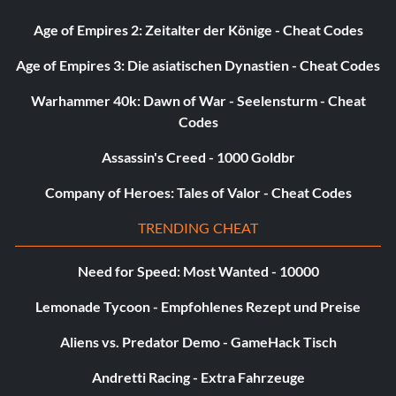
Age of Empires 2: Zeitalter der Könige - Cheat Codes
Flawless Display (Bronze): Successfully battle Shiva
without taking any damage.
Age of Empires 3: Die asiatischen Dynastien - Cheat Codes
Point Counter-Point (Bronze): Complete Deathstroke
Warhammer 40k: Dawn of War - Seelensturm - Cheat
without failing a single counter.
Codes
Assassin's Creed - 1000 Goldbr
One of Each (Bronze): Use every Freeflow Focus gadget
in one combo.
Company of Heroes: Tales of Valor - Cheat Codes
Air Marathon (Bronze): Glide 26 miles total.
TRENDING CHEAT
Medalist (Silver): Obtain all medals on the original Ranked
Need for Speed: Most Wanted - 10000
Maps in Challenge mode (as Batman).
Lemonade Tycoon - Empfohlenes Rezept und Preise
Olympian (Silver): Obtain all medals on the original
Aliens vs. Predator Demo - GameHack Tisch
Campaign maps in Challenge mode (as Batman).
Andretti Racing - Extra Fahrzeuge
Voice of the People (Bronze): Scan 20 Anarky Tags.