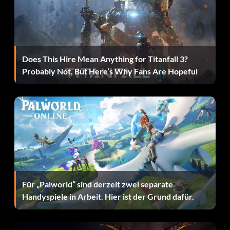
Blackest Night 2006-2008 Tim Drake Robin: Kaufen Sie
das "New Millennium Pack".
Brightest Day Batman: Kaufen Sie den "Batman Arkham
Origins - Season Pass".
Does This Hire Mean Anything for Titanfall 3?
Probably Not, But Here’s Why Fans Are Hopeful
Erde-2-Bruce Wayne: Kaufen Sie das "Infinite Earths
Pack".
Dunkler Ritter von Erde 2: Verbinde deine WBID mit dem
Handyspiel Batman: Arkham Origins.
Erde-2 Neu: Kaufen Sie das "Infinite Earths Pack".
Erstes Auftauchen 1939: Kauf des "New Millennium
Für „Palworld“ sind derzeit zwei separate
Pack".
Handyspiele in Arbeit. Hier ist der Grund dafür.
Futuristischer Batman: Enthält das PlayStation3-
exklusive "Knightfall Pack".