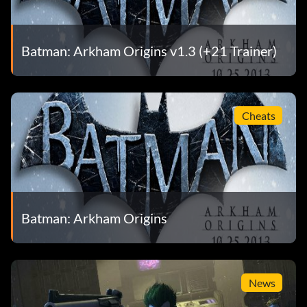
New 52: Schließen Sie alle Most Wanted-Missionen ab
oder kaufen Sie das "New Millennium Pack".
Batman: Arkham Origins v1.3 (+21 Trainer)
Noel: Finde alle Enigma Datapacks oder kaufe das "New
Millennium Pack".
Cheats
Roter Sohn: Schalte zehn Kostüme im Handyspiel Batman:
Arkham Origins frei oder kaufe das "New Millennium
Pack".
Das lange Halloween: Kaufen Sie das "Infinite Earths
Pack".
Batman: Arkham Origins
Schlimmster Knightmare: Verdiene alle
Errungenschaften/Erfüllungen/Trophäen und erhalte
einen 100%-Spielabschluss.
News