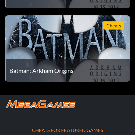
Greatest Detective Dark Knight track.
Legend of the Dark Knight (Silver): Complete all Dark
Cheats
Knight challenges.
Crime Scene Investigator (Bronze): Complete all
Casefiles.
Crime Fighter (Bronze): Stop 20 Crime in Progress.
Batman: Arkham Origins
Thanks, old friend (Bronze): Hear everything Alfred has
to say.
Personal Trainer (Bronze): Obtain all the medals on
Combat Training maps.
Perfectionist (Silver): Obtain all the medals on Custom
maps in Challenge mode.
CHEATS FOR FEATURED GAMES