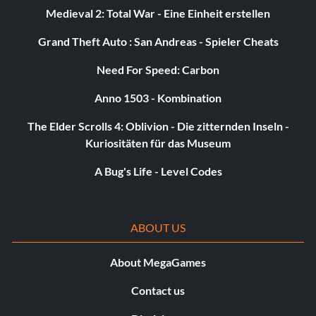
Medieval 2: Total War - Eine Einheit erstellen
Clean Streets (Silver): Complete all Most Wanted
Grand Theft Auto : San Andreas - Spieler Cheats
missions.
Need For Speed: Carbon
Give Them Something to Believe (Silver): Complete New
Anno 1503 - Kombination
Game Plus.
The Elder Scrolls 4: Oblivion - Die zitternden Inseln -
I Am The Night (Gold): Finish I Am The Night Mode.
Kuriositäten für das Museum
Predator Paragon (Bronze): Take down 6 different Elites
A Bug's Life - Level Codes
in a match, using 6 different methods as Batman or Robin
in multiplayer.
ABOUT US
Killing Joke (Bronze): Reach max level with the Joker
faction in multiplayer.
About MegaGames
Fallen Knight (Bronze): Reach max level with the Bane
Contact us
faction in multiplayer.