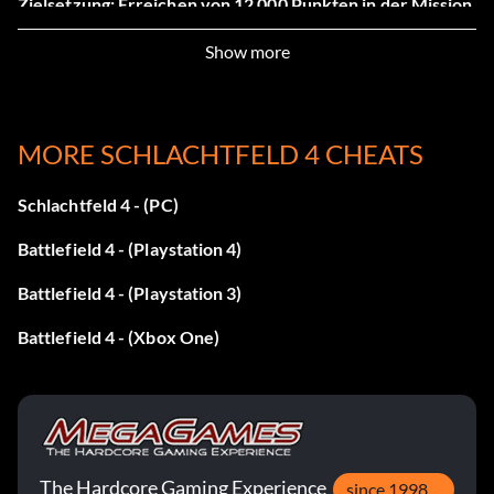
Zielsetzung: Erreichen von 12 000 Punkten in der Mission
"Kunlun-Gebirge" in der Kampagne
Show more
Mehr als der Ruf
MORE SCHLACHTFELD 4 CHEATS
Belohnung: 25 Punkte
Schlachtfeld 4 - (PC)
Zielsetzung: Alle Aufgaben in der Kampagne erledigen
Battlefield 4 - (Playstation 4)
Abbrucharbeiter
Battlefield 4 - (Playstation 3)
Belohnung: 25 Punkte
Battlefield 4 - (Xbox One)
Zielsetzung: Erreichen von 15 000 Punkten in der Mission
Tashgar in der Kampagne
Wächter der Flotte
The Hardcore Gaming Experience
since 1998