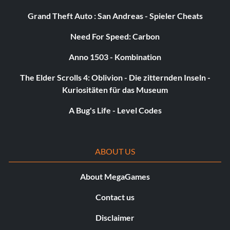
Belohnung: 20 Punkte
Grand Theft Auto : San Andreas - Spieler Cheats
Need For Speed: Carbon
Zielsetzung: Erziele 5 Kills mit Shank in der Mission
"Kunlun-Gebirge" in der Kampagne.
Anno 1503 - Kombination
The Elder Scrolls 4: Oblivion - Die zitternden Inseln -
Für Grabsteine
Kuriositäten für das Museum
Belohnung: 20 Punkte
A Bug's Life - Level Codes
Zielsetzung: Die Walküre soll in der Kampagne zerstört
werden.
ABOUT US
About MegaGames
Für die Menschen
Contact us
Belohnung: 20 Punkte
Disclaimer
Zielsetzung: Irish opfern, um die Walküre in der