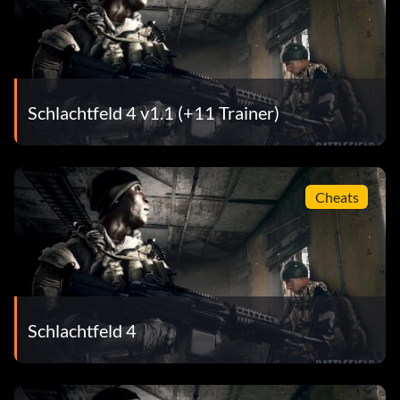
Methodische Suche
Belohnung: 20 Punkte
Zielsetzung: Finde 15 Sammlerstücke in der Kampagne
Schlachtfeld 4 v1.1 (+11 Trainer)
Ich habe etwas gesucht
Cheats
Belohnung: 20 Punkte
Zielsetzung: Finde 12 Sammlerstücke in der Kampagne
Kein Stein wird auf dem anderen gelassen
Schlachtfeld 4
Belohnung: 20 Punkte
Zielsetzung: Finde 18 Sammlerstücke in der Kampagne