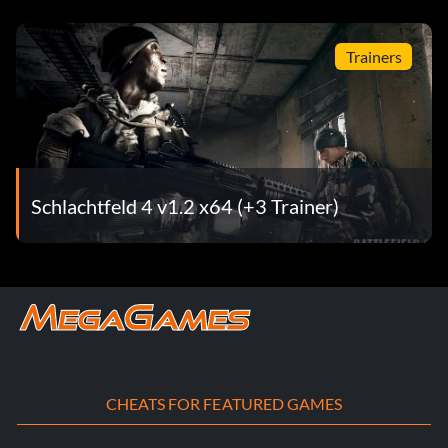
Zielsetzung: Beende die Kampagne auf Normal
Trainers
Grabstein
Belohnung: 25 Punkte
Zielsetzung: Schließe die Kampagne auf Schwer ab.
Schlachtfeld 4 v1.2 x64 (+3 Trainer)
Aufklären
Belohnung: 65 Punkte
Zielsetzung: Finde 28 Sammlerstücke in der Kampagne
Gut platziert
CHEATS FOR FEATURED GAMES