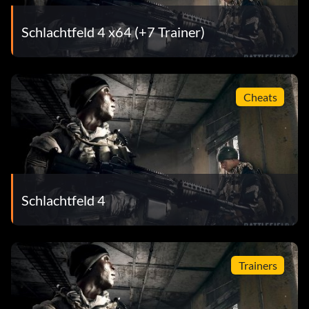
Zielsetzung: Schließe die Mission "Kunlun-Gebirge" in der
Kampagne ab.
Schlachtfeld 4 x64 (+7 Trainer)
Waffen im Morgengrauen
Belohnung: 20 Punkte
Cheats
Zielsetzung: Beende die Suez-Mission in der Kampagne
Fischen in Baku
Schlachtfeld 4
Belohnung: 20 Punkte
Zielsetzung: Schließen Sie die Mission Baku in der
Kampagne ab.
Trainers
Antediluvian