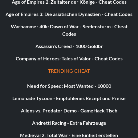
Age of Empires 2: Zeitalter der Könige - Cheat Codes
Age of Empires 3: Die asiatischen Dynastien - Cheat Codes
Kriegsschildkröte
Warhammer 40k: Dawn of War - Seelensturm - Cheat
Belohnung: 20 Punkte
Codes
Assassin's Creed - 1000 Goldbr
Zielsetzung: Erziele 15 Kills mit der Panzerfaust in der
Singapur-Mission in der Kampagne
Company of Heroes: Tales of Valor - Cheat Codes
TRENDING CHEAT
Infiltrator
Need for Speed: Most Wanted - 10000
Belohnung: 20 Punkte
Lemonade Tycoon - Empfohlenes Rezept und Preise
Zielsetzung: Erziele 10 Adrenalin-Kills in der Mission
Aliens vs. Predator Demo - GameHack Tisch
Tashgar in der Kampagne
Andretti Racing - Extra Fahrzeuge
Shawshank
Medieval 2: Total War - Eine Einheit erstellen