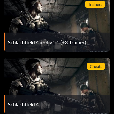
Trainers
Jeder Winkel und jedes Versteck
Belohnung: 20 Punkte
Zielsetzung: Finde 21 Sammlerstücke in der Kampagne
Schlachtfeld 4 x64 v1.1 (+3 Trainer)
Darüber gestolpert
Belohnung: 20 Punkte
Cheats
Zielsetzung: Finde 3 Sammlerstücke in der Kampagne
Wolf
Schlachtfeld 4
Belohnung: 25 Punkte