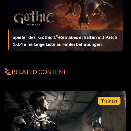
Belohnung: 20 Punkte
Zielsetzung: Schließe die Shanghai-Mission in der
Kampagne ab.
Spieler des „Gothic 1“-Remakes erhalten mit Patch
1.0.4 eine lange Liste an Fehlerbehebungen
Der Sturz eines Titanen
Belohnung: 20 Punkte
RELATED CONTENT
Zielsetzung: Schließen Sie die Mission "Südchinesisches
Meer" in der Kampagne ab.
Trainers
Tot im Morgengrauen
Belohnung: 20 Punkte