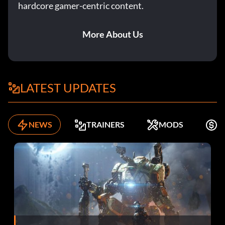
hardcore gamer-centric content.
Zeit hat, ihr zu entkommen.
More About Us
LATEST UPDATES
NEWS
TRAINERS
MODS
K