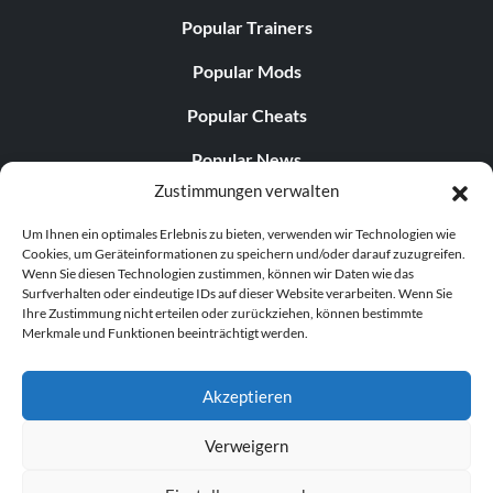
Popular Trainers
Popular Mods
Popular Cheats
Popular News
Zustimmungen verwalten
Popular Editorials
Um Ihnen ein optimales Erlebnis zu bieten, verwenden wir Technologien wie
Popular Free Games
Cookies, um Geräteinformationen zu speichern und/oder darauf zuzugreifen.
Wenn Sie diesen Technologien zustimmen, können wir Daten wie das
LATEST UPDATES
Surfverhalten oder eindeutige IDs auf dieser Website verarbeiten. Wenn Sie
Ihre Zustimmung nicht erteilen oder zurückziehen, können bestimmte
Merkmale und Funktionen beeinträchtigt werden.
Palworld hat nun zwei separate mobile...
Akzeptieren
Verweigern
© 1998–2026 MegaGames.com All rights reserved