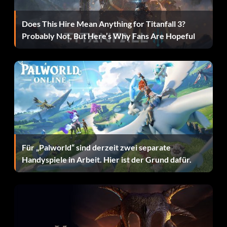
Does This Hire Mean Anything for Titanfall 3?
Multi-Kill-Meister (Bronze)
Probably Not, But Here’s Why Fans Are Hopeful
Zielsetzung: Erhalten Sie 50 Multi-Kill-Boni in der
Kampagne.
One-Shot-Meister (Bronze)
Zielsetzung: Erhalten Sie 50 One-Shot-Boni in der
Kampagne.
Für „Palworld“ sind derzeit zwei separate
Handyspiele in Arbeit. Hier ist der Grund dafür.
Held des Widerstands (Bronze)
Zielsetzung: Schließe alle Level im INVASION-Modus ab.
Ladenmeister (Bronze)