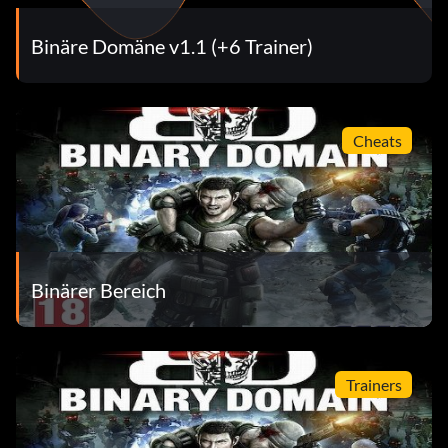
Zielsetzung: Verbessere eine Waffe.
Binäre Domäne v1.1 (+6 Trainer)
Datenabruf komplett (Silber)
Zielsetzung: Sammeln Sie alle SECURITY-COM in der
Kampagne.
Cheats
Rust Crew (Silber)
Zielsetzung: Schließe alle Kapitel im SURVIVOR-Modus
ab.
Binärer Bereich
Geschicklichkeitsmeister (Silber)
Trainers
Zielsetzung: Erhalte alle Nanomaschinen innerhalb von 1
Durchlauf in der Kampagne.