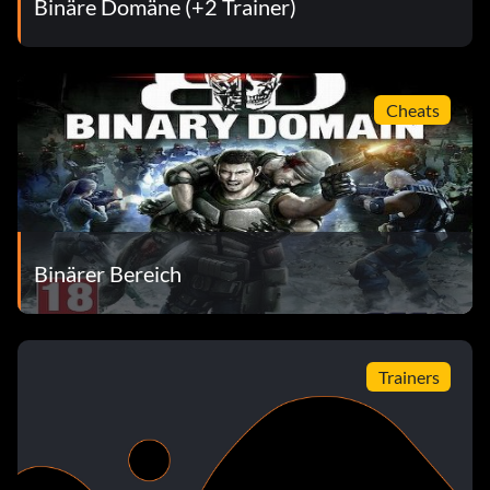
Binäre Domäne (+2 Trainer)
Noch am Leben (Bronze)
Zielsetzung: Schließe eine Stage im INVASION-Modus ab.
Cheats
Taktiker (Bronze)
Zielsetzung: Bringe die Feinde dazu, sich 50 Mal
gegenseitig zu töten.
Binärer Bereich
Transport-Takedown (Bronze)
Zielsetzung: Zerstören Sie die vier Motoren des Eisernen
Wals.
Trainers
Waffenschmied (Bronze)