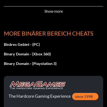
Show more
Datensammler (Bronze)
Zielsetzung: Sammeln Sie 20 SECURITY-COM in der
Kampagne.
MORE BINÄRER BEREICH CHEATS
Binäres Gebiet - (PC)
Erster Sieg (Bronze)
Binary Domain - (Xbox 360)
Zielsetzung: Gewinne ein Online-Match gegen einen
Gegner mit beliebigen Regeln.
Binary Domain - (Playstation 3)
Hacker (Bronze)
Zielsetzung: Zerstöre alle Feinde mit der mobilen
Geschützbatterie.
The Hardcore Gaming Experience
since 1998