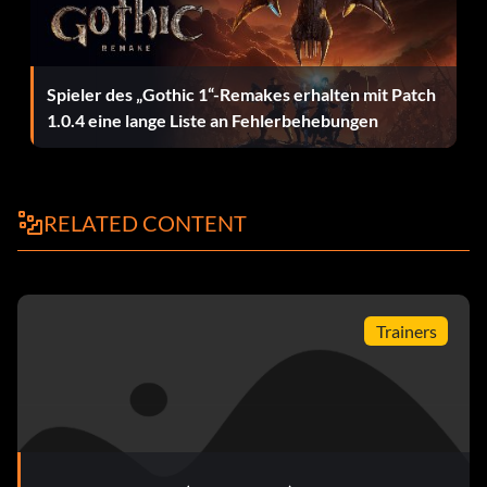
Zielsetzung: Zugang zu allen Einkaufsterminals.
Spieler des „Gothic 1“-Remakes erhalten mit Patch
Zerschmetternder Meister (Bronze)
1.0.4 eine lange Liste an Fehlerbehebungen
Zielsetzung: Erziele 50 Smash-Boni in der Kampagne.
RELATED CONTENT
Verschwenderin (Bronze)
Zielsetzung: Gib 10.000 Credits an Verkaufsautomaten
aus.
Trainers
Spinnenkiller (Bronze)
Zielsetzung: Zerstöre alle Beine der Spinne.