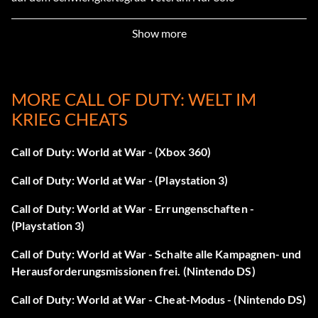
Massenvernichtungswaffe 15 Punkte: Führen Sie per Funk
Show more
ein Seebombardement durch, bei dem mindestens 4
japanische Soldaten getötet werden. Solo oder Koop
MORE CALL OF DUTY: WELT IM
Das Schwert ist gebrochen 30 Punkte: Schließe 'Harte
KRIEG CHEATS
Landung' im Schwierigkeitsgrad Veteran ab. Nur Solo
Kein sicherer Ort 15 Punkte: Brenne einen Feind mit dem
Call of Duty: World at War - (Xbox 360)
Flammenwerfer aus einem Baum in 'Hard Landing' Solo
Call of Duty: World at War - (Playstation 3)
oder im Koop.
Call of Duty: World at War - Errungenschaften -
Architekt 30 Punkte: Beende 'Vendetta' auf dem
(Playstation 3)
Schwierigkeitsgrad Veteran. Nur Solo
Call of Duty: World at War - Schalte alle Kampagnen- und
Der Profi 15 Punkte: Erschießen Sie alle Gefolgsleute von
Herausforderungsmissionen frei. (Nintendo DS)
Amsel, einschließlich ihres Kampfhundes, ohne
Call of Duty: World at War - Cheat-Modus - (Nintendo DS)
nachzuladen. Nur Solo