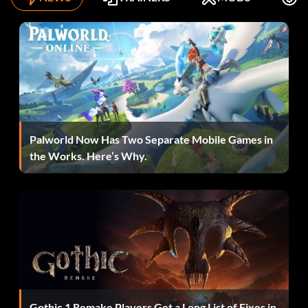
Eiserne Faust 15 Punkte: Zerstören Sie alle Türme und
Bunker in "Blut und Eisen". Solo oder Koop
Keine Rückkehr 30 Punkte: Schließe 'Ring aus Stahl' auf
dem Schwierigkeitsgrad Veteran ab. Nur Solo
Rücksichtslos 15 Punkte: Töten Sie 15 Feinde, während Sie
Palworld Now Has Two Separate Mobile Games in
auf einem Panzer in 'Ring of Steel' sitzen. Solo oder Koop
the Works. Here’s Why.
Wenn es regnet, schüttet es 30 Punkte: Schließe
'Zwangsräumung' auf dem Schwierigkeitsgrad 'Veteran' ab.
Nur Solo
Schuss im Dunkeln 10 Punkte: Töte 10 Feinde, während die
Lichter in der U-Bahn in 'Räumung' aus sind. Solo oder
Koop
Ein böser Gato 30 Punkte: Schließe 'Black Cats' im
Gothic 1 Remake Players Get a Long List of Fixes in