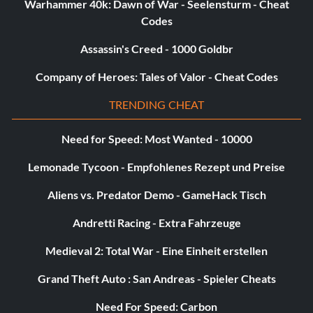
Warhammer 40k: Dawn of War - Seelensturm - Cheat
Codes
Yakumo’s Memories (15 points): View Yakumo’s memory
echoes.
Assassin's Creed - 1000 Goldbr
Murasame’s Memories (15 points): View Murasame’s
Company of Heroes: Tales of Valor - Cheat Codes
memory echoes.
TRENDING CHEAT
Coco’s Memories (15 points): View Coco’s memory
Need for Speed: Most Wanted - 10000
echoes.
Lemonade Tycoon - Empfohlenes Rezept und Preise
Davis’s Memories (15 points): View Davis’s memory
echoes.
Aliens vs. Predator Demo - GameHack Tisch
Andretti Racing - Extra Fahrzeuge
Mia’s Memories (15 points): View Mia’s memory echoes.
Medieval 2: Total War - Eine Einheit erstellen
Io’s Memories (30 points): View Io’s memory echoes.
Grand Theft Auto : San Andreas - Spieler Cheats
Heirs (15 points): View the “Heirs” ending.
Need For Speed: Carbon