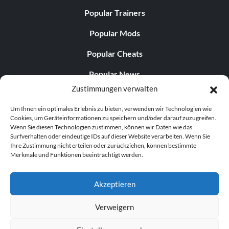
Popular Trainers
Popular Mods
Popular Cheats
Popular News
Zustimmungen verwalten
Popular Editorials
Um Ihnen ein optimales Erlebnis zu bieten, verwenden wir Technologien wie
Popular Free Games
Cookies, um Geräteinformationen zu speichern und/oder darauf zuzugreifen.
Wenn Sie diesen Technologien zustimmen, können wir Daten wie das
LATEST UPDATES
Surfverhalten oder eindeutige IDs auf dieser Website verarbeiten. Wenn Sie
Ihre Zustimmung nicht erteilen oder zurückziehen, können bestimmte
Merkmale und Funktionen beeinträchtigt werden.
Does This Hire Mean Anything for Tit...
Akzeptieren
Verweigern
© 1998–2026 MegaGames.com All rights reserved