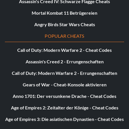
of the Breath in the Ridge of Frozen Souls.
Assassin's Creed IV: Schwarze Flagge Cheats
Mortal Kombat 11 Betrügereien
Gilded Hunter (15 points): Defeat the Gilded Hunter in
the Ashen Cavern.
Angry Birds Star Wars Cheats
Successor of the Claw (15 points): Defeat the Successor
POPULAR CHEATS
of the Claw in the City of Falling Flame.
Call of Duty: Modern Warfare 2 - Cheat Codes
Successor of the Throat (15 points): Defeat the Successor
Assassin's Creed 2 - Errungenschaften
of the Throat in the Crown of Sand.
Call of Duty: Modern Warfare 2 - Errungenschaften
Blade Bearer and Cannoneer (15 points): Defeat the Blade
Bearer and Cannoneer in the Crypt Spire.
Gears of War - Cheat-Konsole aktivieren
Anno 1701: Der versunkene Drache - Cheat Codes
Skull King (15 points): Defeat the Skull King in the Gaol of
the Stagnant Blood.
Age of Empires 2: Zeitalter der Könige - Cheat Codes
Louis’s Memories (15 points): View Louis’s memory
Age of Empires 3: Die asiatischen Dynastien - Cheat Codes
echoes.