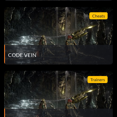
Yakumo
Beste Geschenke (+5): Gealterter Brandy, Boutique-Sake,
Cheats
Bugarally-Puppe
Gute Geschenke (+3): 35-mm-Spule, antike LP-
Schallplatte, Blutperlen-Bonbons, Brettspiel,
maßgeschneiderte Waffenteile, verblasste Comics,
scharfer Käse, Retro-Spiel, Sushi-Tacos
CODE VEIN
Errungenschaften:
Trainers
Erreiche die angegebene Leistung, um die entsprechende
Anzahl von Gamerscore-Punkten zu erhalten:
Revenant Preeminent (70 points): Unlocked all other
achievements.