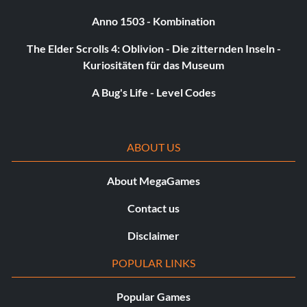
To Eternity (15 points): View the “To Eternity” ending.
Anno 1503 - Kombination
Dweller in the Dark (15 points): View the “Dweller in the
The Elder Scrolls 4: Oblivion - Die zitternden Inseln -
Dark” ending.
Kuriositäten für das Museum
A Bug's Life - Level Codes
Juzo Mido (15 points): Defeat the boss of the Crypt Spire,
Juzo Mido.
ABOUT US
About MegaGames
Contact us
Disclaimer
POPULAR LINKS
Popular Games