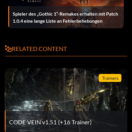
Beste Geschenke (+5): Aromatische Kräuter, duftender
Tee
Spieler des „Gothic 1“-Remakes erhalten mit Patch
1.0.4 eine lange Liste an Fehlerbehebungen
Gute Geschenke (+3): Gealterter Branntwein,
Blutperlenbonbons, Marmelade in Flaschen, Bugarally-
Puppe, schickes Köln, Geisha-Nudeln, Bio-Seife, starke
RELATED CONTENT
Gewürze, Sushi-Tacos, Tomaten-Oden-Sandwich
Murasame
Beste Geschenke (+5): Brettspiel, Bugarally-Puppe,
Trainers
Retro-Spiel, gut abgenutztes Werkzeug
Gute Geschenke (+3): Antike LP-Schallplatte, Blutperlen-
Bonbons, Schokoladen-Knoblauchflocken, maßgefertigte
Waffenteile, verblasste Comics, schickes Köln, Geisha-
Nudeln, Bio-Seife, Plüschtier, Sushi-Tacos
CODE VEIN v1.51 (+16 Trainer)