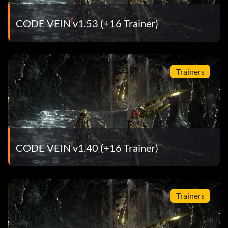
A Weapon for Every Season (30 points): Equip every
CODE VEIN v1.53 (+16 Trainer)
weapon type.
Revenant Requisites (30 points): Equip every Blood Veil
type.
Trainers
Weaver of Wills (30 points): Collect every blood code.
Gifted (30 points): Learn 50 Gifts (excluding those learned
when acquiring a blood code).
CODE VEIN v1.40 (+16 Trainer)
Ultimate Armament (30 points): Upgrade a weapon to its
maximum level.
Unbreakable Veil (30 points): Upgrade a Blood Veil to its
Trainers
maximum level.
Building Trust (15 points): Give a desired valuable to a