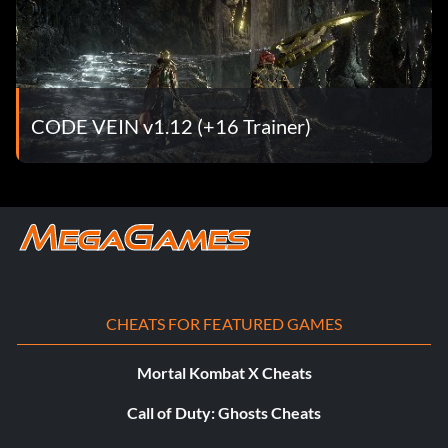
Oliver Collins (15 points): Defeat Oliver Collins in the
ruined city underground.
Insatiable Despot (15 points): Defeat the Insatiable
CODE VEIN v1.12 (+16 Trainer)
Despot in the dried-up trenches.
Butterfly of Delirium (15 points): Defeat the Butterfly of
Delirium in the ruined city center.
Invading Executioner (15 points): Defeat the Invading
Executioner in the Howling Pit.
CHEATS FOR FEATURED GAMES
Successor of the Ribcage (15 points): Defeat the
Successor of the Ribcage in the Cathedral of the Sacred
Mortal Kombat X Cheats
Blood.
Call of Duty: Ghosts Cheats
Successor of the Breath (15 points): Defeat the Successor