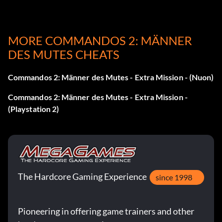
Stufe9 NORMAL VAZ2P : HART SRCM8 : SEHR HART
TRD78
MORE COMMANDOS 2: MÄNNER
Stufe10 NORMAL 9TT5W : HART PAEN8 : SEHR HART
DES MUTES CHEATS
1LPQD
Commandos 2: Männer des Mutes - Extra Mission - (Nuon)
Verschiedene Cheats
Commandos 2: Männer des Mutes - Extra Mission -
(Playstation 2)
Geben Sie Ihr h3 ein oder tippen Sie während des Spiels
'GONZOANDJON'. Drücken Sie dann einen der
folgenden Punkte:
The Hardcore Gaming Experience
since 1998
Verschieben X Teleportieren
Strg V Unsichtbarkeit
Pioneering in offering game trainers and other