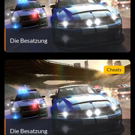
. - 25
ug auf Platin auf. - 15
Die Besatzung
 einmal in jeder Region. - 10
in einem Straßenauto. - 10
Cheats
Multiplayer-Stunt-Kombo. - 15
 Bucks. - 15
w bist (2-4 Spieler) - 10
Die Besatzung