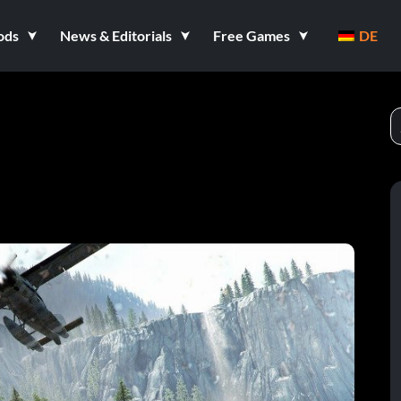
ods
News & Editorials
Free Games
DE