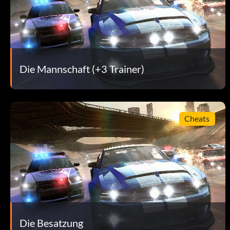
Show Off - Führe eine einminütige Stunt-Kombo aus. - 15
Skills To Pay Bills - Verdiene eine Goldmedaille für 500 Skills
Star Service - Rüsten Sie jedes Leistungsteil an einem Fahrze
Die Mannschaft (+3 Trainer)
Halte dich aus Ärger raus - Entkomme der Polizei mindestens
Street Smart - Verdiene eine Story-Mission-Platinmedaille 
Cheats
Synchronisiertes Drehen - Verdiene 3.000 Bucks mit einer 
Der Boss - Erreichen Sie Stufe 50. - 50
The Breadwinner - Steigere dein tägliches Gehalt auf 10.000
Die Crew - Schließe eine Mission ab, während du in einer Cre
Die Besatzung