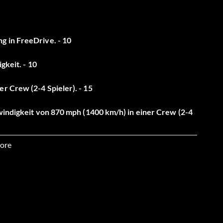
g in FreeDrive. - 10
gkeit. - 10
r Crew (2-4 Spieler). - 15
hwindigkeit von 870 mph (1400 km/h) in einer Crew (2-4
ore
e Eagle Speedrome. - 100
chaltet sind. - 10
 ab. - 25
 Crew (2-4 Spieler). - 15