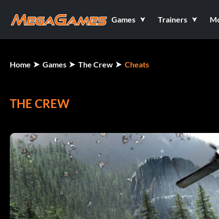
Games
Trainers
M
Home
Games
The Crew
Cheats
THE CREW