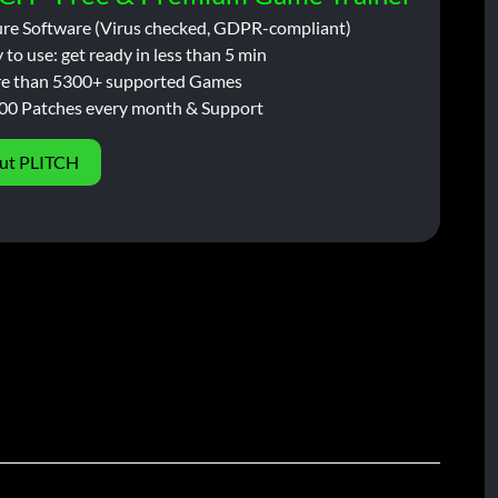
ure Software (Virus checked, GDPR-compliant)
 to use: get ready in less than 5 min
e than 5300+ supported Games
00 Patches every month & Support
ut PLITCH