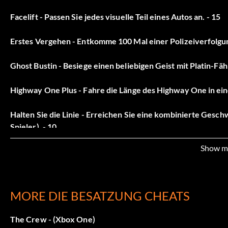
Facelift - Passen Sie jedes visuelle Teil eines Autos an. - 15
Erstes Vergehen - Entkomme 100 Mal einer Polizeiverfolgun
Ghost Bustin - Besiege einen beliebigen Geist mit Platin-Fähi
Highway One Plus - Fahre die Länge des Highway One in eine
Halten Sie die Linie - Erreichen Sie eine kombinierte Gesc
Spieler). - 10
Show m
Indy Car Racer - Fahre insgesamt 200 Runden auf dem Littl
Made To Spec - Besitze ein Auto, bei dem alle 5 Specs freiges
MORE DIE BESATZUNG CHEATS
Monthly Marvel - Schließe eine monatliche Herausforderung
The Crew - (Xbox One)
Never Drive Alone - Verbringe insgesamt 24 Stunden in einer