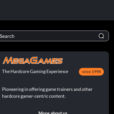
The Hardcore Gaming Experience
since 1998
Pioneering in offering game trainers and other
hardcore gamer-centric content.
More about us