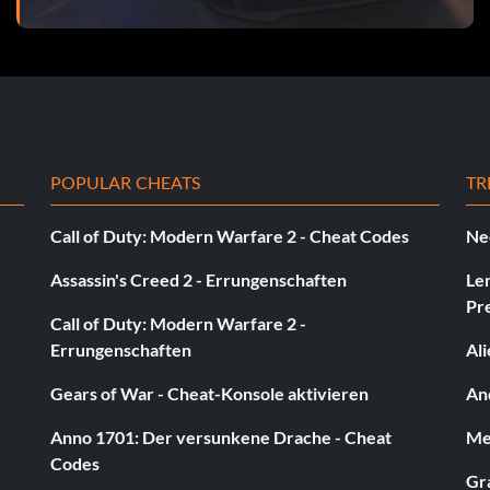
Missionen. - 100
r alle. - 10
 (2-4 Spieler) - 15
POPULAR CHEATS
TR
 5
Call of Duty: Modern Warfare 2 - Cheat Codes
Ne
edem Geschicklichkeitstyp in allen 5 Zonen. - 25
Assassin's Creed 2 - Errungenschaften
Le
Pr
Call of Duty: Modern Warfare 2 -
he. - 15
Errungenschaften
Al
ung ab. - 25
Gears of War - Cheat-Konsole aktivieren
And
Anno 1701: Der versunkene Drache - Cheat
Med
Codes
Gra