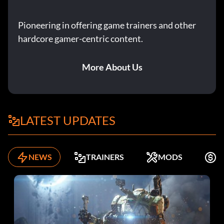
Pioneering in offering game trainers and other
hardcore gamer-centric content.
More About Us
LATEST UPDATES
NEWS
TRAINERS
MODS
K