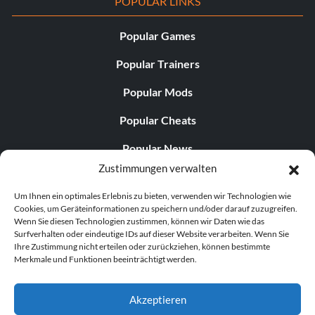
POPULAR LINKS
Popular Games
Popular Trainers
Popular Mods
Popular Cheats
Popular News
Zustimmungen verwalten
Popular Editorials
Um Ihnen ein optimales Erlebnis zu bieten, verwenden wir Technologien wie
Popular Free Games
Cookies, um Geräteinformationen zu speichern und/oder darauf zuzugreifen.
Wenn Sie diesen Technologien zustimmen, können wir Daten wie das
LATEST UPDATES
Surfverhalten oder eindeutige IDs auf dieser Website verarbeiten. Wenn Sie
Ihre Zustimmung nicht erteilen oder zurückziehen, können bestimmte
Merkmale und Funktionen beeinträchtigt werden.
Does This Hire Mean Anything for Tit...
Akzeptieren