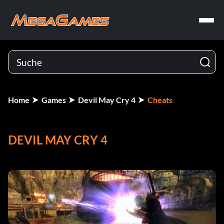
Home
Games
Devil May Cry 4
Cheats
DEVIL MAY CRY 4