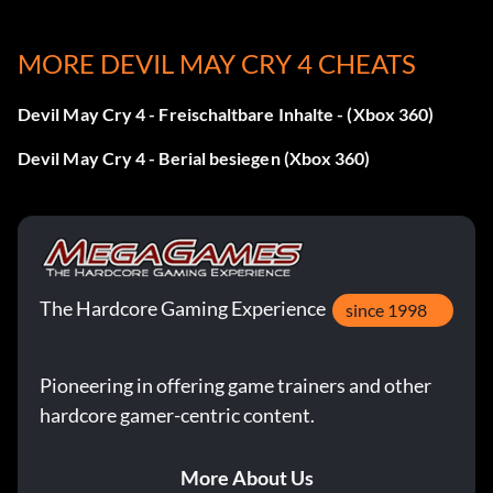
"Legendärer dunkler Ritter".
MORE DEVIL MAY CRY 4 CHEATS
Schalte die Super Nero & Dante Kostüme frei:
Devil May Cry 4 - Freischaltbare Inhalte - (Xbox 360)
------------
Devil May Cry 4 - Berial besiegen (Xbox 360)
Beende das Spiel auf dem Schwierigkeitsgrad "Dante
muss sterben".
The Hardcore Gaming Experience
since 1998
Schalten Sie weitere Schwierigkeitsgrade frei:
----------
Pioneering in offering game trainers and other
hardcore gamer-centric content.
Es gibt drei Schwierigkeitsgrade für den harten Kern.
Sohn von Sparda, der dann freigeschaltet wird
More About Us