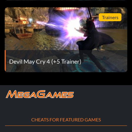
mehr Smokin-Stylish-Punkte sammeln und ihn mit
Leichtigkeit besiegen.
Trainers
Benutze den folgenden Trick, um als Dante einen Blitz zu
besiegen. Verwende den Stil der Königlichen Garde
mit den Gilgamesh-Handschuhen. Während der Blitz in
Devil May Cry 4 (+5 Trainer)
seiner gelben "Elektrizität" steckt
geschützter" Zustand, gehe nahe an ihn heran und drücke
wiederholt [Nahkampf] + [Stil] und
schnell. Sie führen einen Schlag aus und heben ihn mit
einem Royal Block auf.
CHEATS FOR FEATURED GAMES
schnell. Betrachte die [Stil]-Bewegung als Angriff.
Versuche, ständig [Nahkampf] zu benutzen.