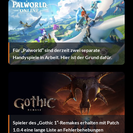
--------
D.T. und verwende Roulette Spin auf ihren Kopf. Wenn
sie sich in eine Spinne verwandelt, verwende Buster auf
ihren Eiersack (tippe auf B, um den Angriff zu verstärken).
Für „Palworld“ sind derzeit zwei separate
Wenn sie sich vor Schmerz an die Stirn fasst
Handyspiele in Arbeit. Hier ist der Grund dafür.
Buster benutzen, LT(exceed) antippen, um den Angriff zu
verstärken.
Das vollständige Ende ansehen:
--------
Spieler des „Gothic 1“-Remakes erhalten mit Patch
Sobald Sie den Endgegner besiegt haben, spielt das Spiel
1.0.4 eine lange Liste an Fehlerbehebungen