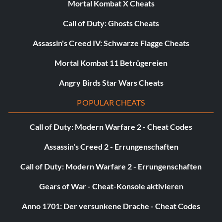
Mortal Kombat X Cheats
+ [Stil] wiederholt. Sie erhöhen den Buchstabengrad Ihres
Call of Duty: Ghosts Cheats
Style-Meters mit
Assassin's Creed IV: Schwarze Flagge Cheats
Bei jedem Treffer wird die elektrische Abschirmung
Mortal Kombat 11 Betrügereien
schnell heruntergefahren. Sie treffen im Grunde
Angry Birds Star Wars Cheats
den Schild und blockt dann den Treffer so schnell, dass
man ihn nicht sehen kann.
POPULAR CHEATS
Auch hier drückst du einfach gleichzeitig [Nahkampf] +
Call of Duty: Modern Warfare 2 - Cheat Codes
[Stil]. Das kann etwas knifflig sein
Assassin's Creed 2 - Errungenschaften
zu Beginn, aber mit der Zeit wird es einfach. Sobald sein
Call of Duty: Modern Warfare 2 - Errungenschaften
Schild gesenkt ist, wechseln Sie schnell
Gears of War - Cheat-Konsole aktivieren
zum Schwertmeister-Stil. Verwende den Real Impact
Anno 1701: Der versunkene Drache - Cheat Codes
Uppercut mit den Gilgamesh-Handschuhen bei