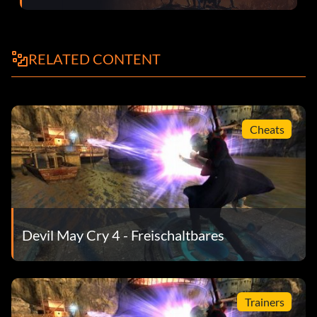
das Ende ab. Das ist nur die
Teilende. Während des Abspanns, wenn du es schaffst,
RELATED CONTENT
Kyrie 90 Sekunden lang zu beschützen,
wird der Abspann beendet und Sie können den Rest des
Endes sehen. Ansonsten
Cheats
der Abspann wird vorzeitig beendet und Sie müssen den
Endgegner besiegen
und haben eine weitere Chance, Kyrie zu schützen.
Devil May Cry 4 - Freischaltbares
Blitze abwehren:
------
Trainers