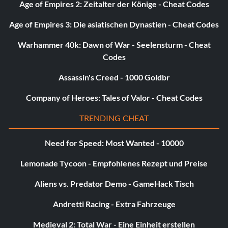
Age of Empires 2: Zeitalter der Könige - Cheat Codes
mindestens zweimal. Wenn es die Zeit erlaubt, kannst du
einen Kick 13 und/oder einen Shocking einbauen. Er wird
Age of Empires 3: Die asiatischen Dynastien - Cheat Codes
gehen
Warhammer 40k: Dawn of War - Seelensturm - Cheat
Codes
in seinen übersteuerten "Red Mode". Wechseln Sie
schnell zu Luzifer und führen Sie Bondage aus.
Assassin's Creed - 1000 Goldbr
Wenn du es richtig anstellst, solltest du ihn fertig machen
Company of Heroes: Tales of Valor - Cheat Codes
und eine riesige stilvolle Bewertung bekommen.
TRENDING CHEAT
von einem Blitz.
Need for Speed: Most Wanted - 10000
Lemonade Tycoon - Empfohlenes Rezept und Preise
Sanctus besiegen:
Aliens vs. Predator Demo - GameHack Tisch
------
Andretti Racing - Extra Fahrzeuge
Medieval 2: Total War - Eine Einheit erstellen
Wenden Sie den folgenden Trick an, um Sanctus in der