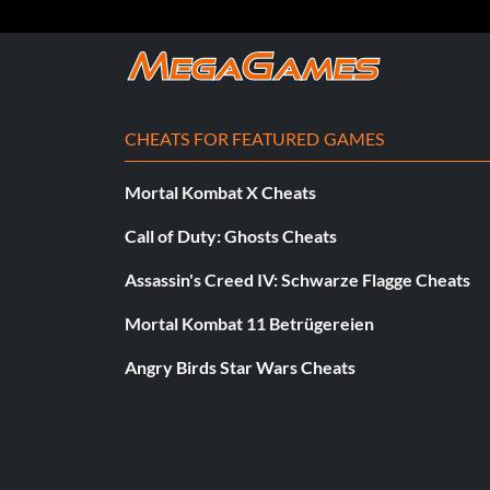
Recommended team
Use this team when playing friendlies or tournaments. Do not
too high:
CHEATS FOR FEATURED GAMES
Formation: 4-2-4
Mortal Kombat X Cheats
Call of Duty: Ghosts Cheats
GK: Buffon Juventus
Assassin's Creed IV: Schwarze Flagge Cheats
LB: Zambrotta Juventus
Mortal Kombat 11 Betrügereien
CB: Terry Chelsea
Angry Birds Star Wars Cheats
CB: Ferdinand Man United
RB: Maldini AC Milan