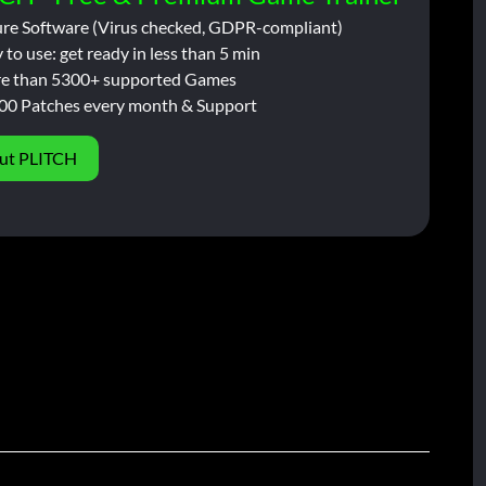
ure Software (Virus checked, GDPR-compliant)
 to use: get ready in less than 5 min
e than 5300+ supported Games
00 Patches every month & Support
ut PLITCH