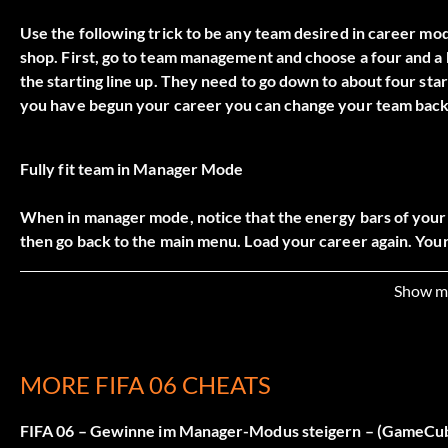
Use the following trick to be any team desired in career mo
shop. First, go to team management and choose a four and a ha
the starting line up. They need to go down to about four st
you have begun your career you can change your team back
Fully fit team in Manager Mode
When in manager mode, notice that the energy bars of your 
then go back to the main menu. Load your career again. Your 
first time. Save and reload the game maybe once or twice mo
Show m
Increase profits in Manager Mode
Geben Sie zu Beginn Ihrer Saison das Geld, das Sie haben, 
MORE FIFA 06 CHEATS
aus. Geben Sie das Geld stattdessen für die Verlängerung vo
die Moral Ihrer Spieler gestiegen ist, denn wenn sie sich im 
FIFA 06 – Gewinne im Manager-Modus steigern – (GameCu