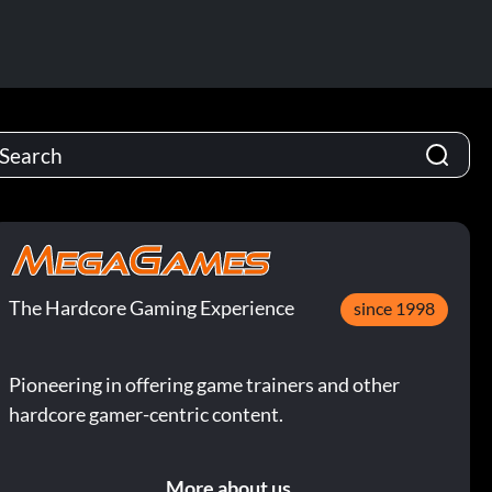
The Hardcore Gaming Experience
since 1998
Pioneering in offering game trainers and other
hardcore gamer-centric content.
More about us