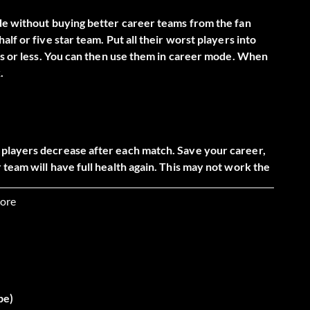
de without buying better career teams from the fan
lf or five star team. Put all their worst players into
ars or less. You can then use them in career mode. When
.
players decrease after each match. Save your career,
team will have full health again. This may not work the
re for it to work.
ore
nicht sofort für Personalaufstockungen und neue Spieler
n Spielerverträgen aus. Warten Sie erst einmal ab, bis
Verein wohlfühlen, sind sie eher bereit, eine
be)