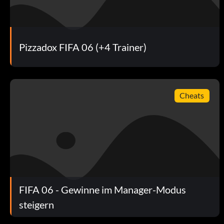
500 points: Win the Football League 1
500 points: Win the Football League 2
Pizzadox FIFA 06 (+4 Trainer)
500 points: Win the Scottish Cup
750 points: Successfully complete the 5 minute challenge
Cheats
750 points: Win the League Cup
750 points: Win the Football League Championship
750 points: Win the Scottish Premier League
1,000 points: Win the English Cup
FIFA 06 - Gewinne im Manager-Modus
1,500 points: Win the F.A. Premier League
steigern