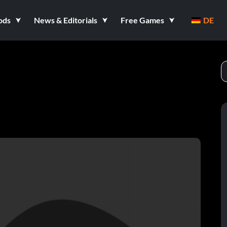
ods
News & Editorials
Free Games
DE