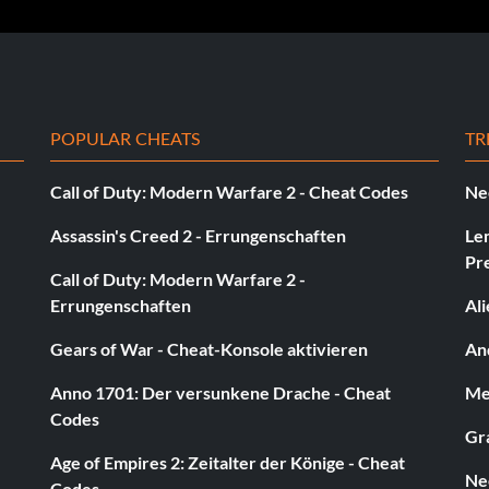
 use this team in manager mode, as their salary will be
POPULAR CHEATS
TR
Call of Duty: Modern Warfare 2 - Cheat Codes
Ne
Assassin's Creed 2 - Errungenschaften
Le
Pr
Call of Duty: Modern Warfare 2 -
Errungenschaften
Al
Gears of War - Cheat-Konsole aktivieren
And
Anno 1701: Der versunkene Drache - Cheat
Med
Codes
Gra
Age of Empires 2: Zeitalter der Könige - Cheat
Ne
Codes