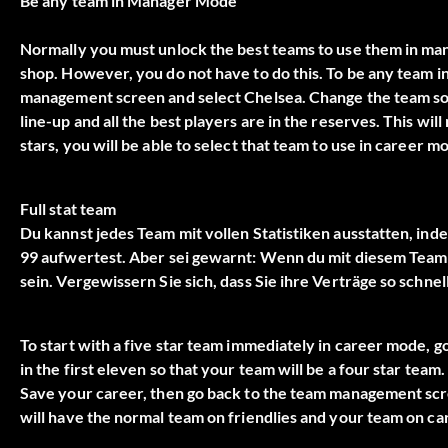
Be any team in Manager Mode
Normally you must unlock the best teams to use them in mana
shop. However, you do not have to do this. To be any team i
management screen and select Chelsea. Change the team so th
line-up and all the best players are in the reserves. This wil
stars, you will be able to select that team to use in career m
Full stat team
Du kannst jedes Team mit vollen Statistiken ausstatten, inde
99 aufwertest. Aber sei gewarnt: Wenn du mit diesem Team
sein. Vergewissern Sie sich, dass Sie ihre Verträge so schne
To start with a five star team immediately in career mode, 
in the first eleven so that your team will be a four star tea
Save your career, then go back to the team management scree
will have the normal team on friendlies and your team on c