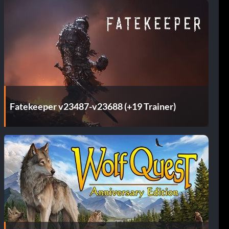
Fatekeeper v23487-v23688 (+19 Trainer)