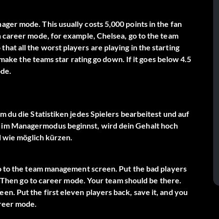
ger mode. This usually costs 5,000 points in the fan
n career mode, for example, Chelsea, go to the team
at all the worst players are playing in the starting
l make the teams star rating go down. If it goes below 4.5
ode.
m du die Statistiken jedes Spielers bearbeitest und auf
 im Managermodus beginnst, wird dein Gehalt hoch
ll wie möglich kürzen.
go to the team management screen. Put the bad players
m. Then go to career mode. Your team should be there.
n. Put the first eleven players back, save it, and you
areer mode.