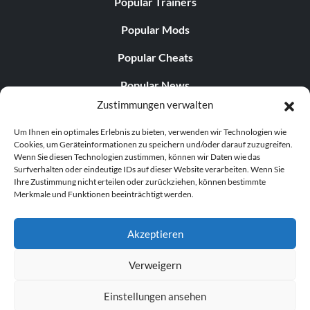
Scharfschützengewehr
Popular Trainers
Popular Mods
Gib den Code ein
MAGAZIN
Popular Cheats
Popular News
Schalte Renard für den
Zustimmungen verwalten
Mehrspielermodus frei
Popular Editorials
Um Ihnen ein optimales Erlebnis zu bieten, verwenden wir Technologien wie
Popular Free Games
Cookies, um Geräteinformationen zu speichern und/oder darauf zuzugreifen.
Gib den Code ein
HEADCASE
Wenn Sie diesen Technologien zustimmen, können wir Daten wie das
LATEST UPDATES
Surfverhalten oder eindeutige IDs auf dieser Website verarbeiten. Wenn Sie
Ihre Zustimmung nicht erteilen oder zurückziehen, können bestimmte
„Golden P2K“ freischalten
Merkmale und Funktionen beeinträchtigt werden.
Does This Hire Mean Anything for Tit...
Gib den Code ein
Q LAB
Es muss genügend Platz
Akzeptieren
vorhanden sein
Verweigern
© 1998–2026 MegaGames.com All rights reserved
Unbegrenzte PP7-Munition
Einstellungen ansehen
Privacy Policy
Terms of Service
Manage Cookie