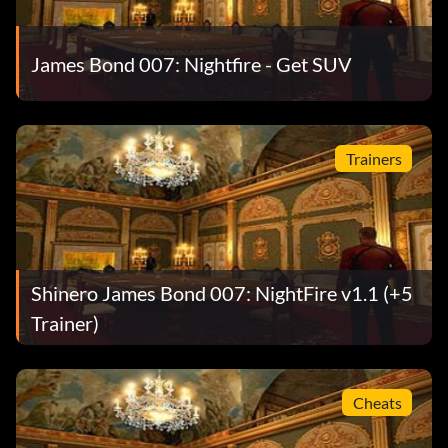
Gib den Code ein
VACUUM
James Bond 007: Nightfire - Get SUV
Schalte Oddjob für den
Mehrspielermodus frei
Trainers
Gib den Code ein
BOWLER
Schalte „Goldfinger“ für den
Mehrspielermodus frei
Shinero James Bond 007: NightFire v1.1 (+5
Gib den Code ein
MIDAS
Trainer)
Schalte Christmas Jones für den
Cheats
Mehrspielermodus frei