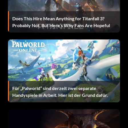
Schnellerer Laser
Does This Hire Mean Anything for Titanfall 3?
Gib den Code ein
PHOTON
Probably Not, But Here’s Why Fans Are Hopeful
Max Zorin für den Mehrspielermodus
freischalten
Gib den Code ein
BLIMP
Ebene auswählen
Für „Palworld“ sind derzeit zwei separate
Handyspiele in Arbeit. Hier ist der Grund dafür.
Gib den Code ein
REISEPASS
Hol dir den „Demolition Mode“