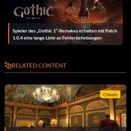
Gib den Code ein
TNT
„Get Protect“-Modus
Spieler des „Gothic 1“-Remakes erhalten mit Patch
1.0.4 eine lange Liste an Fehlerbehebungen
Gib den Code ein
GUARDIAN
RELATED CONTENT
Uplink-Modus aktivieren
Gib den Code ein
SENDEN
Cheats
Entdecke atemberaubende Landschaften
Gib den Code ein
BOOM