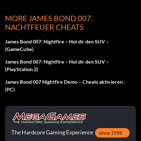
MORE JAMES BOND 007:
Erhalte doppelte Rüstung
NACHTFEUER CHEATS
Pausiere das Spiel während des Rennens auf einem
James Bond 007: Nightfire – Hol dir den SUV –
beliebigen Level, halte die L-Taste gedrückt und drücke B,
(GameCube)
Y, X, B, B.
James Bond 007: Nightfire – Hol dir den SUV –
(PlayStation 2)
Erhalte 4-fache Rüstung
James Bond 007 Nightfire Demo – Cheats aktivieren -
(PC)
Pausiere das Spiel während des Rennens auf einem
beliebigen Level, halte die L-Taste gedrückt und drücke B,
Y, X, B, B, B, B.
Get Crazy Racing
The Hardcore Gaming Experience
since 1998