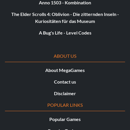
Anno 1503 - Kombination
Alle Multiplayer-Charaktere
The Elder Scrolls 4: Oblivion - Die zitternden Inseln -
Kuriositäten für das Museum
Gib den Code ein
Party
A Bug's Life - Level Codes
Größeres Magazin für ein
Scharfschützengewehr
ABOUT US
Gib den Code ein
MAGAZIN
About MegaGames
Contact us
Countdown-Level freischalten
Disclaimer
Gib den Code ein
START
POPULAR LINKS
Popular Games
Größeres Magazin für ein