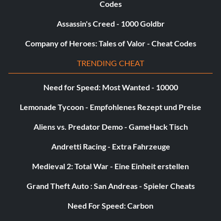
Codes
Gib den Code ein
BLACKTIE
Assassin's Creed - 1000 Goldbr
Company of Heroes: Tales of Valor - Cheat Codes
Stärkere Beruhigungsmittel freischalten
TRENDING CHEAT
Gib den Code ein
SCHLÄFRIG
Need for Speed: Most Wanted - 10000
Lemonade Tycoon - Empfohlenes Rezept und Preise
Scharfschützen-Level freischalten
Aliens vs. Predator Demo - GameHack Tisch
Gib den Code ein
MELTDOWN
Andretti Racing - Extra Fahrzeuge
Medieval 2: Total War - Eine Einheit erstellen
Golden Gun freischalten
Grand Theft Auto : San Andreas - Spieler Cheats
Gib den Code ein
TARGET
Need For Speed: Carbon