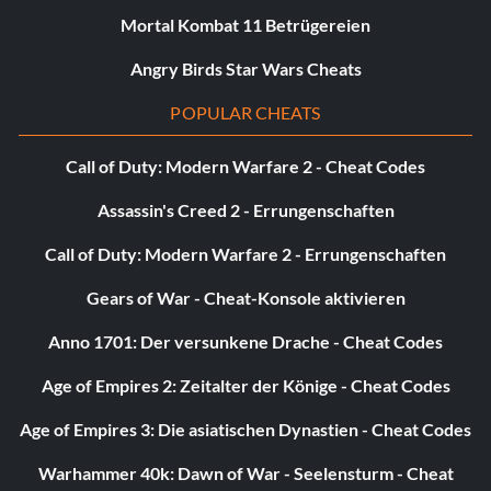
Mortal Kombat 11 Betrügereien
Gib den Code ein
ATTENTÄTER
Angry Birds Star Wars Cheats
Schalte Baron Samedi für den
POPULAR CHEATS
Mehrspielermodus frei
Call of Duty: Modern Warfare 2 - Cheat Codes
Gib den Code ein
VOODOO
Assassin's Creed 2 - Errungenschaften
Call of Duty: Modern Warfare 2 - Errungenschaften
Xenia für den Mehrspielermodus
freischalten
Gears of War - Cheat-Konsole aktivieren
Anno 1701: Der versunkene Drache - Cheat Codes
Gib den Code ein
JANUS
Age of Empires 2: Zeitalter der Könige - Cheat Codes
Tuxedo für den Mehrspielermodus
Age of Empires 3: Die asiatischen Dynastien - Cheat Codes
freischalten
Warhammer 40k: Dawn of War - Seelensturm - Cheat