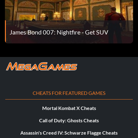
Gib den Code ein
KERNENERGIE
Schalte Miss Galore für den
James Bond 007: Nightfire - Get SUV
Mehrspielermodus frei
Gib den Code ein
ZIRKUS
„Jaws“ für den Mehrspielermodus
freischalten
CHEATS FOR FEATURED GAMES
Gib den Code ein
ZAHNMEDIZIN
Mortal Kombat X Cheats
Schalte SCARAMANGA für den
Call of Duty: Ghosts Cheats
Mehrspielermodus frei
Assassin's Creed IV: Schwarze Flagge Cheats