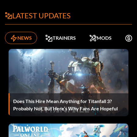
LATEST UPDATES
NEWS
TRAINERS
MODS
K
Does This Hire Mean Anything for Titanfall 3?
Probably Not, But Here’s Why Fans Are Hopeful