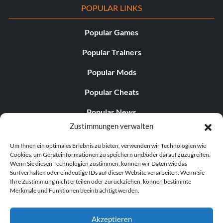
POPULAR LINKS
Popular Games
Popular Trainers
Popular Mods
Popular Cheats
Popular News
Zustimmungen verwalten
Popular Editorials
Um Ihnen ein optimales Erlebnis zu bieten, verwenden wir Technologien wie
Popular Free Games
Cookies, um Geräteinformationen zu speichern und/oder darauf zuzugreifen.
Wenn Sie diesen Technologien zustimmen, können wir Daten wie das
LATEST UPDATES
Surfverhalten oder eindeutige IDs auf dieser Website verarbeiten. Wenn Sie
Ihre Zustimmung nicht erteilen oder zurückziehen, können bestimmte
Merkmale und Funktionen beeinträchtigt werden.
Palworld hat nun zwei separate mobile...
Akzeptieren