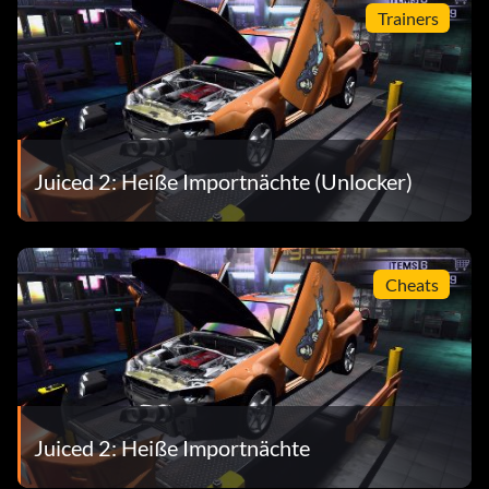
Trainers
Juiced 2: Heiße Importnächte (Unlocker)
Cheats
Juiced 2: Heiße Importnächte