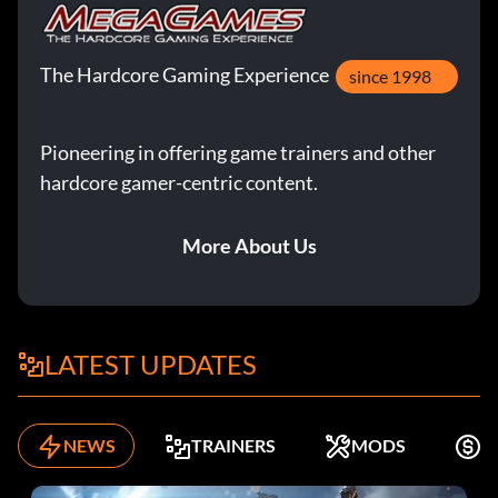
The Hardcore Gaming Experience
since 1998
Pioneering in offering game trainers and other
hardcore gamer-centric content.
More About Us
LATEST UPDATES
NEWS
TRAINERS
MODS
K