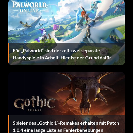
Get the Erichs
Beat career mode with Kevin Von Erich
Captain Lou Albano
Für „Palworld“ sind derzeit zwei separate
Handyspiele in Arbeit. Hier ist der Grund dafür.
Finish career mode with a wrestler in the "Hated"
category.
Iwan Koloff
Win the versus tournament.
Herr Fuji
Spieler des „Gothic 1“-Remakes erhalten mit Patch
1.0.4 eine lange Liste an Fehlerbehebungen