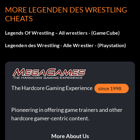
MORE LEGENDEN DES WRESTLING
Skip matches in career mode
CHEATS
Legends Of Wrestling – All wrestlers - (GameCube)
Wenn Sie sich in einem Match im Karrieremodus
befinden, wählen Sie "Match beenden" und Sie können in
Legenden des Wrestling - Alle Wrestler - (Playstation)
die nächste Arena gehen, ohne dieses Match zu kämpfen.
Zeichen
The Hardcore Gaming Experience
since 1998
Get Dory Funk
Beat career mode using Tony Funk
Pioneering in offering game trainers and other
hardcore gamer-centric content.
Get Jimmy Hart
More About Us