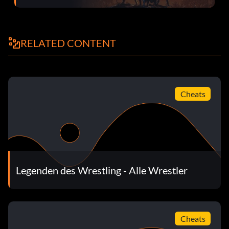
Win the Tag Belts in tournament mode.
Sabu
RELATED CONTENT
Finish career mode as The Sheik.
Cheats
Andere Cheats
press Y 10 times
Submitted by The Rock
Legenden des Wrestling - Alle Wrestler
Cheats