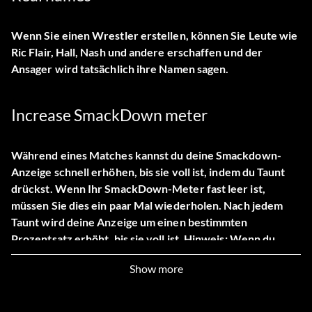
Wenn Sie einen Wrestler erstellen, können Sie Leute wie
Ric Flair, Hall, Nash und andere erschaffen und der
Ansager wird tatsächlich ihre Namen sagen.
Increase SmackDown meter
Während eines Matches kannst du deine Smackdown-
Anzeige schnell erhöhen, bis sie voll ist, indem du Taunt
drückst. Wenn Ihr SmackDown-Meter fast leer ist,
müssen Sie dies ein paar Mal wiederholen. Nach jedem
Taunt wird deine Anzeige um einen bestimmten
Prozentsatz erhöht, bis sie voll ist. Hinweis: Wenn du
einen Spott durchführst, bist du offen für einen Angriff
Show more
deines Gegners. Führen Sie dies am besten aus, wenn Ihr
Gegner entweder noch schläfrig ist oder sich auf der
anderen Seite der Arena befindet.