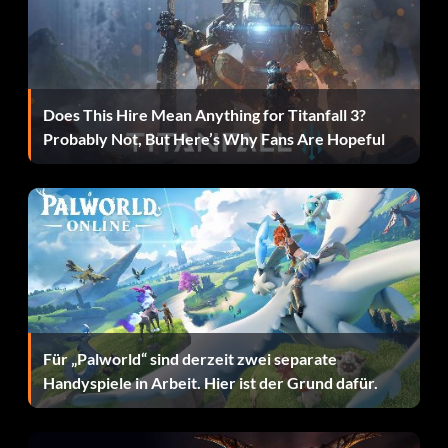
Schneidet durch Lego-Ranken und Seile. Verfügbar für
Velociraptor.
Does This Hire Mean Anything for Titanfall 3?
Geruchsverfolgung:
Probably Not, But Here’s Why Fans Are Hopeful
Folgen Sie Geruchsspuren. Verfügbar für Velociraptor.
Schwimmen:
Reisen im Wasser. Verfügbar für Mosasaurus.
Tail-Slam:
Für „Palworld“ sind derzeit zwei separate
Handyspiele in Arbeit. Hier ist der Grund dafür.
Zerbreche Gegenstände mit seinem Schwanz. Erhältlich
für Stegosaurus und, Ankylosaurus.