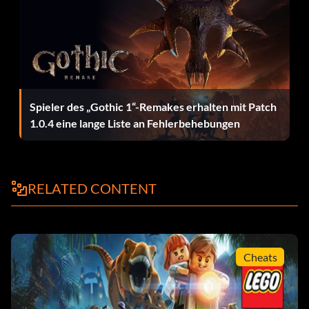
Winziger Zugang:
Ermöglicht das Betreten speziell markierter Bereiche.
Verfügbar für Compsognathus.
Spieler des „Gothic 1“-Remakes erhalten mit Patch
Zeichen:
1.0.4 eine lange Liste an Fehlerbehebungen
ACU Trooper (weiblich):
RELATED CONTENT
AU25GR eingeben
ACU-Soldat (männlich):
Cheats
28SPSR eingeben