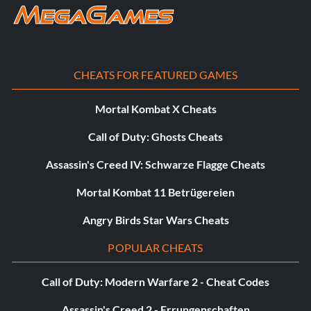
Henry Wu (Jurassic World):
A3HC7E eingeben
CHEATS FOR FEATURED GAMES
InGen Guard Jerry:
Mortal Kombat X Cheats
QKBCWT eingeben
Call of Duty: Ghosts Cheats
InGen Hunter:
Assassin's Creed IV: Schwarze Flagge Cheats
38YWVR eingeben
Mortal Kombat 11 Betrügereien
Angry Birds Star Wars Cheats
InGen Mechanic/InGen Hunter 3:
POPULAR CHEATS
RMVVB8 eingeben
Call of Duty: Modern Warfare 2 - Cheat Codes
Assassin's Creed 2 - Errungenschaften