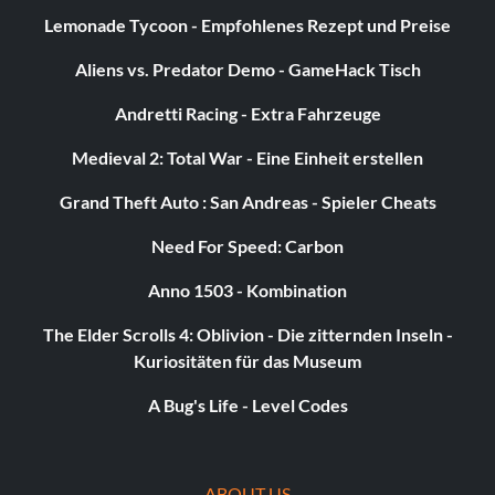
Juanito Rostagno:
Lemonade Tycoon - Empfohlenes Rezept und Preise
XTH9A3 eingeben
Aliens vs. Predator Demo - GameHack Tisch
Andretti Racing - Extra Fahrzeuge
Jurassic Park Driver/Jeep Driver:
Medieval 2: Total War - Eine Einheit erstellen
3FE78R eingeben
Grand Theft Auto : San Andreas - Spieler Cheats
Need For Speed: Carbon
Jurassic Park-Aufseherin (weiblich):
Anno 1503 - Kombination
8WY3FV eingeben
The Elder Scrolls 4: Oblivion - Die zitternden Inseln -
Kuriositäten für das Museum
Jurassic Park-Aufseher (männlich):
A Bug's Life - Level Codes
XJS7UY eingeben
ABOUT US