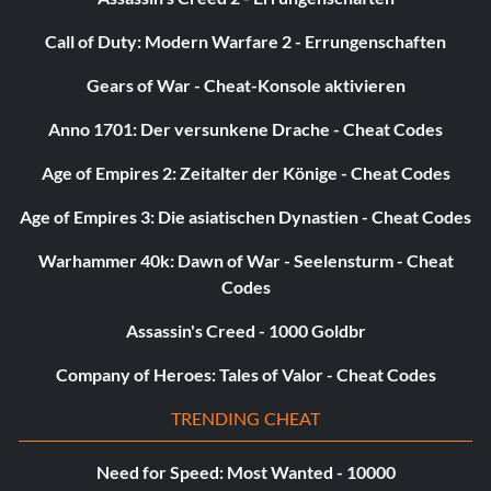
InGen-Söldner/InGen-Bauunternehmer:
Call of Duty: Modern Warfare 2 - Errungenschaften
VZRSD3 eingeben
Gears of War - Cheat-Konsole aktivieren
InGen Scout/InGen Hunter 1:
Anno 1701: Der versunkene Drache - Cheat Codes
Age of Empires 2: Zeitalter der Könige - Cheat Codes
8XL359 eingeben
Age of Empires 3: Die asiatischen Dynastien - Cheat Codes
Jimmy Fallon aus der "Tonight Show":
Warhammer 40k: Dawn of War - Seelensturm - Cheat
Codes
6MKHSG eingeben
Assassin's Creed - 1000 Goldbr
John Hammond (Verlorene Welt):
Company of Heroes: Tales of Valor - Cheat Codes
TRENDING CHEAT
PR2R6Y eingeben
Need for Speed: Most Wanted - 10000