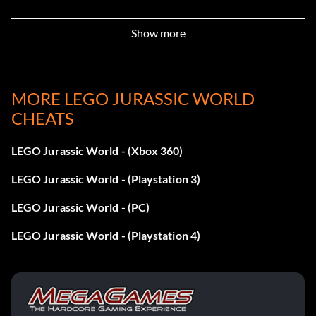
Dino-Schalter:
Show more
Ziehe und beiße auf Schalter, um Objekte zu aktivieren.
Verfügbar für Pteradodon.
MORE LEGO JURASSIC WORLD
CHEATS
Flug:
LEGO Jurassic World - (Xbox 360)
Reise durch die Luft. Verfügbar für Dimorphodon,
Pteradodon.
LEGO Jurassic World - (Playstation 3)
LEGO Jurassic World - (PC)
Goo Spit:
LEGO Jurassic World - (Playstation 4)
Zerbreche Objekte mit einer Spuckattacke. Verfügbar
für Dilophosaurus.
Springen Sie: