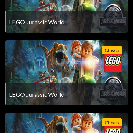
Carlos:
VK3TP3 eingeben
LEGO Jurassic World
Carter:
9GESXP eingeben
Cheats
Cooper:
5BETZ5 eingeben
LEGO Jurassic World
Dennis Nedry (Costa Rica - Hawaii-Hemd):
RAVKRT eingeben
Cheats