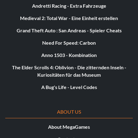
Willkommen bei Level 7 (Bronze)
Andretti Racing - Extra Fahrzeuge
Zielsetzung: Spielen Sie als Agent Coulson
Medieval 2: Total War - Eine Einheit erstellen
Grand Theft Auto : San Andreas - Spieler Cheats
Zoo-Gläubiger (Bronze)
Need For Speed: Carbon
Zielsetzung: Schalte alle Tiercharaktere frei
Anno 1503 - Kombination
(Einzelspieler)
The Elder Scrolls 4: Oblivion - Die zitternden Inseln -
Kuriositäten für das Museum
Avengers Montiert (Silber)
A Bug's Life - Level Codes
Zielsetzung: Sammle alle Avengers-Charaktere im Spiel
(Einzelspieler)
ABOUT US
Ich bin immer wütend! (Silber)
About MegaGames
Zielsetzung: Verwandle dich 50 Mal in den Hulk.