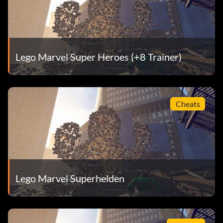
Fastball Spezial (Bronze)
Zielsetzung: Führe als Colossus eine spezielle
Wurfbewegung gegen Wolverine aus.
Lego Marvel Super Heroes (+8 Trainer)
Wächter der Galaxis (Bronze)
Cheats
Zielsetzung: Alle Wächter der Galaxis freischalten
(Einzelspieler)
Ich bin Iron Man (Bronze)
Zielsetzung: Sammle alle Iron Man-Rüstungen
Lego Marvel Superhelden
(Einzelspieler)
Es ist Zeit für Clobberin’! (Bronze)