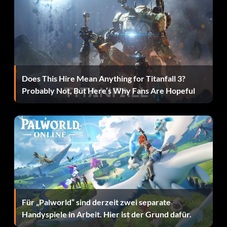
Zielsetzung: Beende Level 7 - Bifrosty Reception
Verbrüderung (Bronze)
Zielsetzung: Sammle alle traditionell bösen Mutanten
Does This Hire Mean Anything for Titanfall 3?
(Einzelspieler)
Probably Not, But Here’s Why Fans Are Hopeful
Kann mir nicht wehtun Bub (Bronze)
Zielsetzung: Sich als Wolverine regenerieren
Cosplay (Bronze)
Zielsetzung: Einen eigenen Charakter erstellen
Für „Palworld“ sind derzeit zwei separate
Handyspiele in Arbeit. Hier ist der Grund dafür.