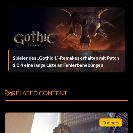
Arzt im Haus (Bronze)
Zielsetzung: Beende Level 9 - Der Arzt im Haus
Kenne ich dich nicht? (Bronze)
Zielsetzung: Verbinden Sie Captain America mit Human
Torch (Co-op)
Spieler des „Gothic 1“-Remakes erhalten mit Patch
1.0.4 eine lange Liste an Fehlerbehebungen
Versuchslabor (Bronze)
Zielsetzung: Abschluss von Stufe 3 - Forschungslabor
RELATED CONTENT
Fallen... mit Stil (Bronze)
Zielsetzung: Erster Fallschirmsprung mit dem Helicarrier
Trainers