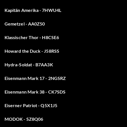
Kapitän Amerika - 7HWU4L
Gemetzel - AA0Z50
Klassischer Thor - H8CSE6
Howard the Duck - J58RSS
Hydra-Soldat - B7AA3K
Eisenmann Mark 17 - 2NGSRZ
Eisenmann Mark 38 - CK7SDS
Eiserner Patriot - Q5X1J5
MODOK - SZ8Q06