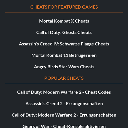
Freiheitsberaubung (Bronze)
CHEATS FOR FEATURED GAMES
Zielsetzung: Beende Level 11 - Freiheiten nehmen
Mortal Kombat X Cheats
Call of Duty: Ghosts Cheats
Das Gefühl des Versinkens (Bronze)
Assassin's Creed IV: Schwarze Flagge Cheats
Zielsetzung: Beende Level 10 - Das Gefühl des Versinkens
Mortal Kombat 11 Betrügereien
Angry Birds Star Wars Cheats
Die Guten, die Bösen und die Hungrigen (Bronze)
POPULAR CHEATS
Zielsetzung: Beende Level 15 - Die Guten, die Bösen und
die Hungrigen
Call of Duty: Modern Warfare 2 - Cheat Codes
Assassin's Creed 2 - Errungenschaften
Der Toast von Croydon (Bronze)
Call of Duty: Modern Warfare 2 - Errungenschaften
Zielsetzung: Erstelle im Charakteranpassungsprogramm
Gears of War - Cheat-Konsole aktivieren