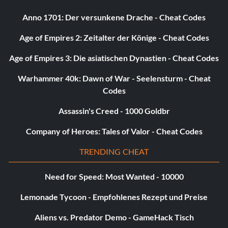
einen Charakter namens "Trevor".
Anno 1701: Der versunkene Drache - Cheat Codes
Das ist fantastisch! (Bronze)
Age of Empires 2: Zeitalter der Könige - Cheat Codes
Age of Empires 3: Die asiatischen Dynastien - Cheat Codes
Zielsetzung: Zum ersten Mal Mister Fantastic in eine
Teekanne verwandeln
Warhammer 40k: Dawn of War - Seelensturm - Cheat
Codes
Times Square Aus (Bronze)
Assassin's Creed - 1000 Goldbr
Zielsetzung: Beende Level 2 - Times Square Off
Company of Heroes: Tales of Valor - Cheat Codes
TRENDING CHEAT
Für mich, meine X-Men (Bronze)
Need for Speed: Most Wanted - 10000
Zielsetzung: Sammle alle traditionell heldenhaften
Lemonade Tycoon - Empfohlenes Rezept und Preise
Mutanten (Einzelspieler)
Aliens vs. Predator Demo - GameHack Tisch