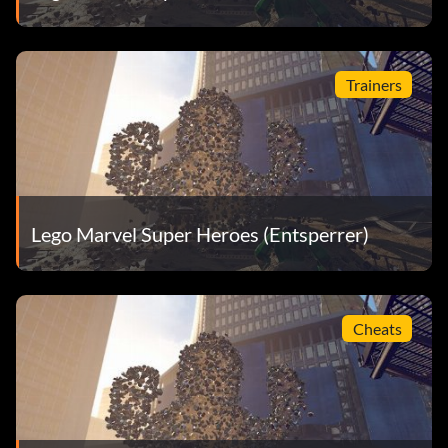
Neu gestartet, wiederhergestellt (Bronze)
Trainers
Zielsetzung: Beende Level 5 - Neu gestartet,
wiederhergestellt
Nachsitzen mit rotem Kopf (Bronze)
Lego Marvel Super Heroes (Entsperrer)
Zielsetzung: Beende Level 6 - Rote-Kopf-Haft
Raserei auf der Straße (Bronze)
Cheats
Zielsetzung: Zerstören Sie 100 Fahrzeuge im Zentrum
von Manhattan.
Rock up at the Lock up (Bronze)