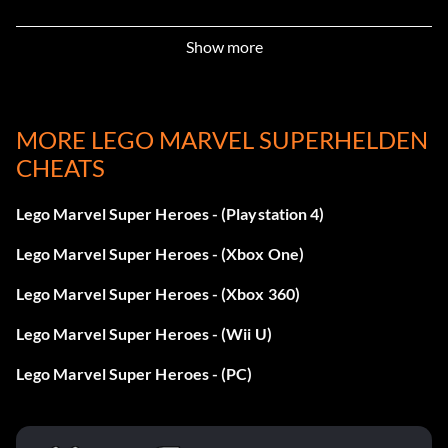
Pumkin Chopper - 35E41W
Show more
Pumkin Chopper - 35E41W
SHIELD Dienstwagen - D5B7O3
MORE LEGO MARVEL SUPERHELDEN
CHEATS
Spider Bike - SH9MZQ
Spider-Man - WFOZXQ
Lego Marvel Super Heroes - (Playstation 4)
Lego Marvel Super Heroes - (Xbox One)
Bolzen x2 - UZFBG4
Lego Marvel Super Heroes - (Xbox 360)
Thor 2014 - H8CSE6
Lego Marvel Super Heroes - (Wii U)
Kriegsmaschine - TQ4C57
Lego Marvel Super Heroes - (PC)
Vielfraß - OAW2LB