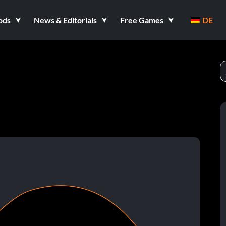
ods
News & Editorials
Free Games
DE