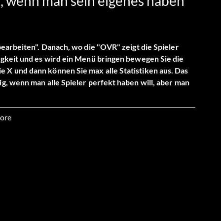
 wenn man sein eigenes haben
earbeiten". Danach, wo die "OVR" zeigt die Spieler
igkeit und es wird ein Menü bringen bewegen Sie die
X und dann können Sie max alle Statistiken aus. Das
g, wenn man alle Spieler perfekt haben will, aber man
ore
 Kick
enge Punkte bringen. Okay, wenn du einen Touchdown
 links. Wenn du bereit bist zu kicken, erscheint ein
 Wenn du gekickt hast, kannst du hinter dem Ball
rd es tun. Das ist ein lustiger Trick, der dir bis zu