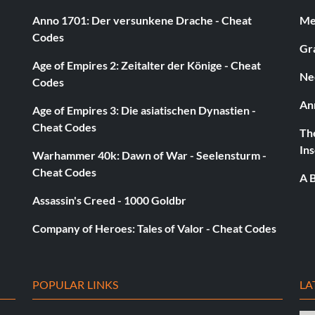
Anno 1701: Der versunkene Drache - Cheat
Med
Codes
Gra
Age of Empires 2: Zeitalter der Könige - Cheat
Ne
Codes
An
Age of Empires 3: Die asiatischen Dynastien -
Cheat Codes
The
Ins
Warhammer 40k: Dawn of War - Seelensturm -
Cheat Codes
A B
Assassin's Creed - 1000 Goldbr
Company of Heroes: Tales of Valor - Cheat Codes
POPULAR LINKS
LA