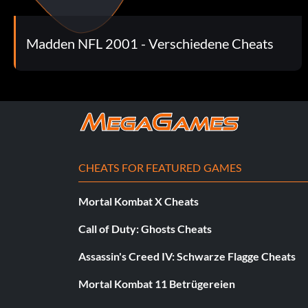
Saison-Gehaltsobergrenze ausscha
Madden NFL 2001 - Verschiedene Cheats
So schalten Sie die Gehaltsobergrenze im Saisonmodus au
Spieler tauschen im Roster-Menü und tauschen Sie genug Sp
Gehaltsobergrenze zu überschreiten. Du kannst keine Spiel
überschreiten, aber wenn du gegen ihre Spieler tauschst 
überschreitest, wird die Gehaltsobergrenze ausgeschaltet 
eigenes Superteam zu erstellen.
CHEATS FOR FEATURED GAMES
GameShark-Codes
Mortal Kombat X Cheats
Call of Duty: Ghosts Cheats
Assassin's Creed IV: Schwarze Flagge Cheats
Mortal Kombat 11 Betrügereien