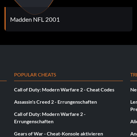
lten
Madden NFL 2001
s: Gehen Sie im HAUPTMENÜ, nicht im Saisonmodus, auf
ieler mit einem beliebigen Team, um dessen
er in dein Team tauschen, um die Gehaltsobergrenze zu
und die Gehaltsobergrenze im Saisonmodus
und du kannst unbegrenzt viel Geld ausgeben, um dein
POPULAR CHEATS
TR
Call of Duty: Modern Warfare 2 - Cheat Codes
Ne
Assassin's Creed 2 - Errungenschaften
Le
Pr
Call of Duty: Modern Warfare 2 -
Errungenschaften
Al
Gears of War - Cheat-Konsole aktivieren
And