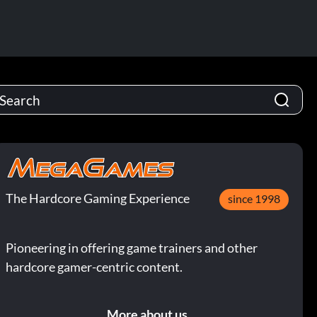
The Hardcore Gaming Experience
since 1998
Pioneering in offering game trainers and other
hardcore gamer-centric content.
More about us