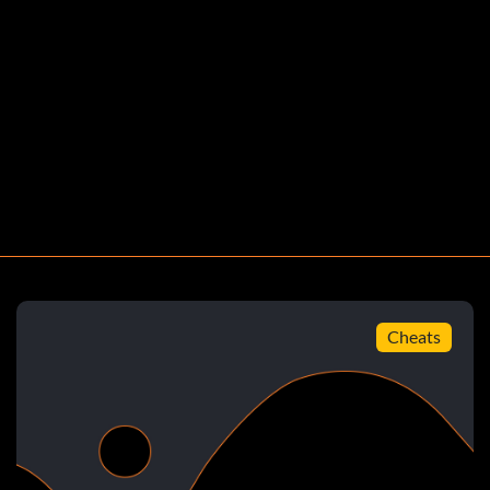
erschossen werden. Führen Sie einen Onside Kick aus,
bis 5 Meter weit und sehr leicht.
les so ein, wie Sie es möchten. OK fertig, jetzt drücke
 Ball beginnen.
Cheats
die Starttaste und Sie sollten den Wurf gewinnen.