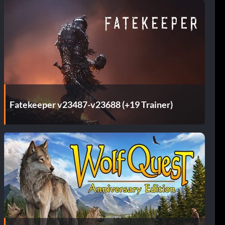
Fatekeeper v23487-v23688 (+19 Trainer)