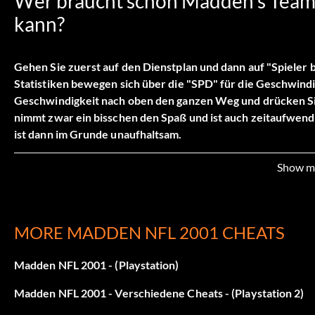
Wer braucht schon Madden's Team,
kann?
Gehen Sie zuerst auf den Dienstplan und dann auf "Spieler b
Statistiken bewegen sich über die "SPD" für die Geschwind
Geschwindigkeit nach oben den ganzen Weg und drücken Sie 
nimmt zwar ein bisschen den Spaß und ist auch zeitaufwendi
ist dann im Grunde unaufhaltsam.
Show m
Hol dir den Ball nach jedem Onside
Dies ist nicht wirklich ein Cheat, aber es kann dir eine M
MORE MADDEN NFL 2001 CHEATS
machst, wähle einen Onside Kick, jetzt wähle einen Kick nach
roter Pfeil, den du so weit wie möglich nach links schiebst.
Madden NFL 2001 - (Playstation)
herlaufen und ihn aufheben, oder einer deiner Teamkollegen wi
112 Punkte einbringen kann.
Madden NFL 2001 - Verschiedene Cheats - (Playstation 2)