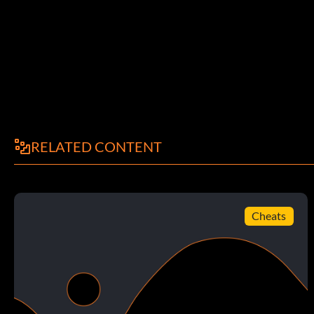
Einfacher Sieg
Um einen leichten Sieg zu erringen, müssen alle Elfmeter v
nachdem Sie ein Tor erzielt haben. Treten Sie den Ball nur 3 
Hol dir den Ball zuerst
RELATED CONTENT
Go To Exhibition, Season oder sogar Franchise Richten Sie al
Start bevor der Münzwurf beginnt. Jetzt sollten Sie mit dem
Cheats
Münzwurf gewinnen
Wenn Sie die Gastmannschaft sind, drücken Sie wiederholt 