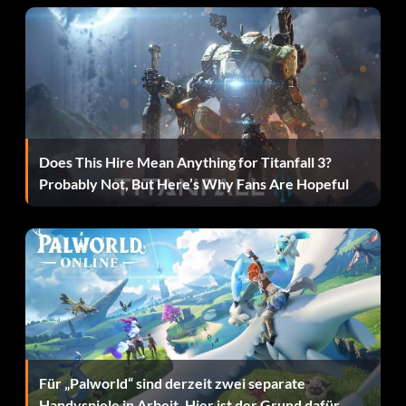
Does This Hire Mean Anything for Titanfall 3?
Probably Not, But Here’s Why Fans Are Hopeful
Für „Palworld“ sind derzeit zwei separate
Handyspiele in Arbeit. Hier ist der Grund dafür.