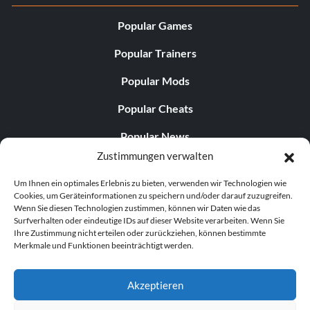
Popular Games
Popular Trainers
Popular Mods
Popular Cheats
Popular News
Zustimmungen verwalten
Popular Editorials
Um Ihnen ein optimales Erlebnis zu bieten, verwenden wir Technologien wie
Popular Free Games
Cookies, um Geräteinformationen zu speichern und/oder darauf zuzugreifen.
Wenn Sie diesen Technologien zustimmen, können wir Daten wie das
LATEST UPDATES
Surfverhalten oder eindeutige IDs auf dieser Website verarbeiten. Wenn Sie
Ihre Zustimmung nicht erteilen oder zurückziehen, können bestimmte
Merkmale und Funktionen beeinträchtigt werden.
Does This Hire Mean Anything for Tit...
Akzeptieren