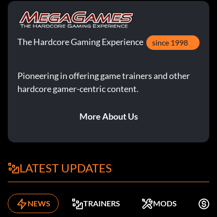
The Hardcore Gaming Experience
since 1998
Pioneering in offering game trainers and other
hardcore gamer-centric content.
More About Us
LATEST UPDATES
NEWS
TRAINERS
MODS
K