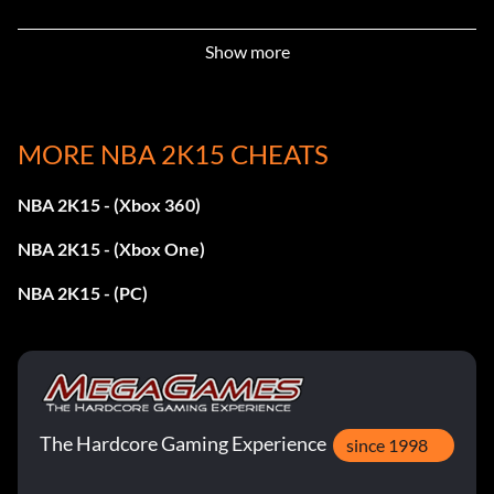
Ricky Rubio:
Show more
23 Jahre alt mit 79 Gesamtbewertung
Zach LaVine:
MORE NBA 2K15 CHEATS
19 Jahre alt mit 72 Gesamtbewertung
NBA 2K15 - (Xbox 360)
NBA 2K15 - (Xbox One)
Philadelphia 76ers
NBA 2K15 - (PC)
Joel Embiid:
20 Jahre alt mit 77 Gesamtbewertung
The Hardcore Gaming Experience
since 1998
Michael Carter-Williams: