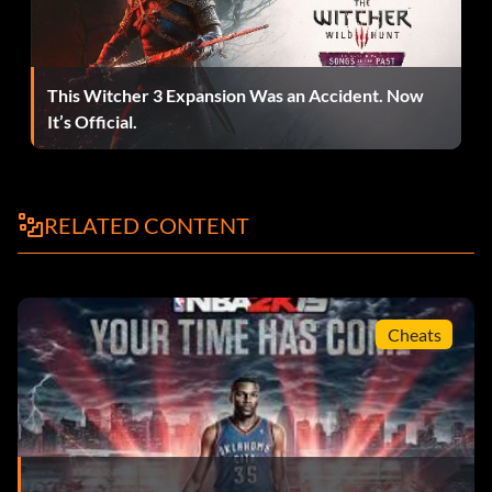
Zufälliger Gegenstand:
Enter RA9M5-EQZCF-2EYQQ-IF5AF-UEP51
This Witcher 3 Expansion Was an Accident. Now
It’s Official.
ABA-Ball:
PAYRESPECT eingeben
RELATED CONTENT
Cheats