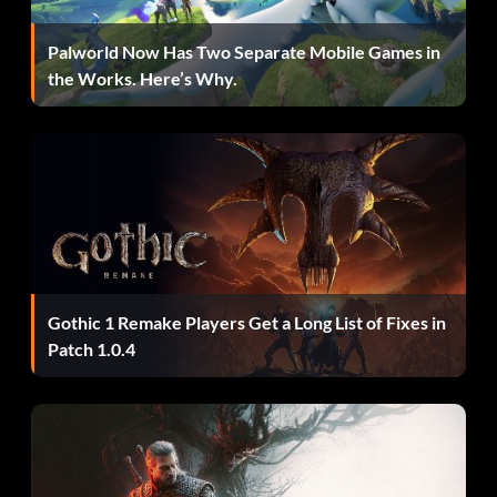
500 VC:
Palworld Now Has Two Separate Mobile Games in
SHOOT2MUCH500 eingeben
the Works. Here’s Why.
1.000 VC:
#2KTVPOSTSEASON eingeben
Zufälliger Gegenstand:
#2KTVMELOGEAR eingeben
Gothic 1 Remake Players Get a Long List of Fixes in
Patch 1.0.4
Zufälliger Gegenstand:
#AIRCRAFTCARRIER eingeben