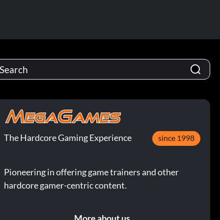
The Hardcore Gaming Experience
since 1998
Pioneering in offering game trainers and other
hardcore gamer-centric content.
More about us