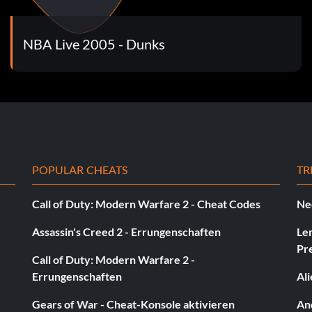
NBA Live 2005 - Dunks
POPULAR CHEATS
TR
Call of Duty: Modern Warfare 2 - Cheat Codes
Ne
Assassin's Creed 2 - Errungenschaften
Le
Pr
Call of Duty: Modern Warfare 2 -
Errungenschaften
Al
Gears of War - Cheat-Konsole aktivieren
And
ltest du einen Schritt zurückgehen, um Platz zu