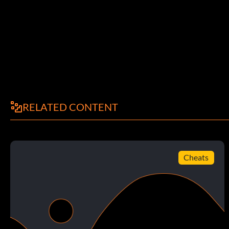
Seattle Supersonics Ausweichtrikots
Geben Sie als Code "BHD87YY27Q" ein.
Air Unlimited Schuhe
RELATED CONTENT
Geben Sie als Code "XVLID9895V" ein.
BG Rollout-Schuhe
Cheats
Geben Sie als Code "09B4ADF90P" ein.
Huarache 2K4 Schuhe
Geben Sie als Code "VNBA60230T" ein.