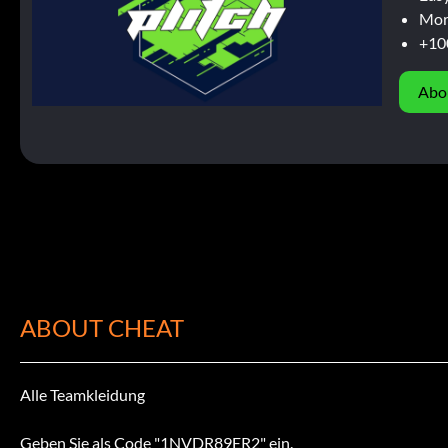
Mor
+10
Abo
ABOUT CHEAT
Alle Teamkleidung
Geben Sie als Code "1NVDR89ER2" ein.