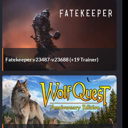
Fatekeeper v23487-v23688 (+19 Trainer)