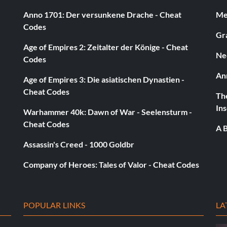
rückzutreten, tippen Sie den rechten Analog-Stick nach
Anno 1701: Der versunkene Drache - Cheat
Med
rend dieser Bewegung jederzeit auf Schießen drücken,
Codes
ug, wenn dein Spieler gerade innerhalb des Bogens steht
Gra
 Distanz versuchen möchte.
Age of Empires 2: Zeitalter der Könige - Cheat
Ne
Codes
An
Age of Empires 3: Die asiatischen Dynastien -
Cheat Codes
The
venson und Jameer Nelson gegen Brad Miller. Starten
Ins
Warhammer 40k: Dawn of War - Seelensturm -
 Spiele sehr gut nur Punkte mit ihm. Achte aber darauf,
Cheat Codes
Okufor bei den Bobcats. Sie werden jedes Spiel
A B
Cato oder Mobley nicht tauschen. Mobley wird versuchen,
Assassin's Creed - 1000 Goldbr
Company of Heroes: Tales of Valor - Cheat Codes
POPULAR LINKS
LA
asty-Modus und schaffe 20 Schüsse in Folge. Mache
 wirst über 2.000 Dynastie-Punkte erhalten. Simuliere