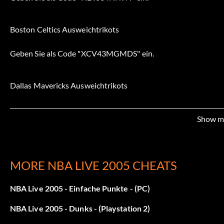
Boston Celtics Ausweichtrikots
Geben Sie als Code "XCV43MGMDS" ein.
Dallas Mavericks Ausweichtrikots
Geben Sie als Code "AAPSEUD09U" ein.
Show m
Golden State Warriors Ausweichtrikots
MORE NBA LIVE 2005 CHEATS
Geben Sie als Code "NAVNY29548" ein.
NBA Live 2005 - Einfache Punkte - (PC)
New Orleans Hornets Ausweichtrikots
NBA Live 2005 - Dunks - (Playstation 2)
Geben Sie als Code "JRE7H4D90F" ein.