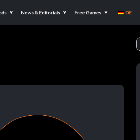
ods
News & Editorials
Free Games
DE