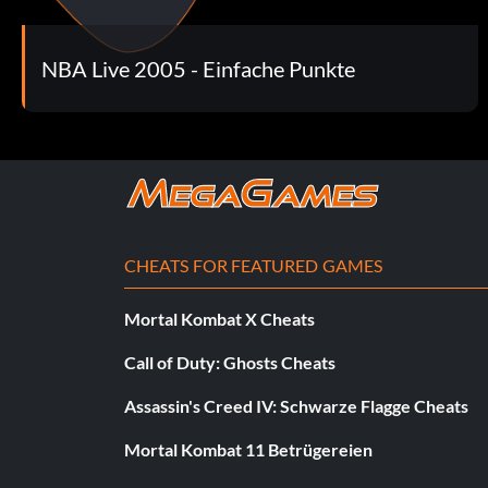
Nike Shox Elite Schuhe
NBA Live 2005 - Einfache Punkte
Geben Sie als Code "23B8HDFCBJ" ein.
Zoom Generation Low Schuhe
Geben Sie als Code "234SDJF9W4" ein.
CHEATS FOR FEATURED GAMES
Zoom LeBron II Schuhe
Mortal Kombat X Cheats
Geben Sie als Code "1KENZ023XZ" ein.
Call of Duty: Ghosts Cheats
Assassin's Creed IV: Schwarze Flagge Cheats
Einfache Schüsse
Mortal Kombat 11 Betrügereien
Bevor du einen Wurf versuchst, wenn du eng bewacht wirst, sol