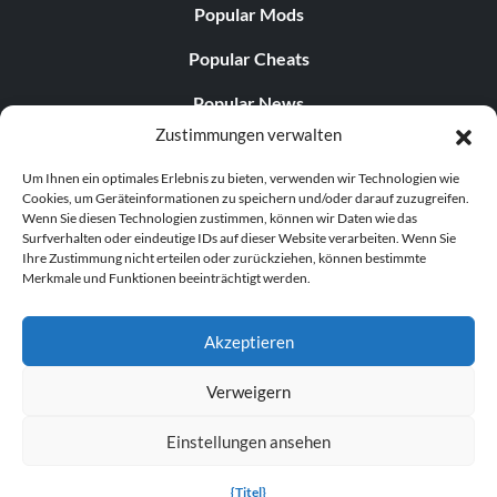
Popular Mods
Popular Cheats
Popular News
Zustimmungen verwalten
Popular Editorials
Um Ihnen ein optimales Erlebnis zu bieten, verwenden wir Technologien wie
Popular Free Games
Cookies, um Geräteinformationen zu speichern und/oder darauf zuzugreifen.
Wenn Sie diesen Technologien zustimmen, können wir Daten wie das
LATEST UPDATES
Surfverhalten oder eindeutige IDs auf dieser Website verarbeiten. Wenn Sie
Ihre Zustimmung nicht erteilen oder zurückziehen, können bestimmte
Merkmale und Funktionen beeinträchtigt werden.
Palworld hat nun zwei separate mobile...
Akzeptieren
Verweigern
© 1998–2026 MegaGames.com All rights reserved
Einstellungen ansehen
Privacy Policy
Terms of Service
Manage Cookie
Settings
{Titel}