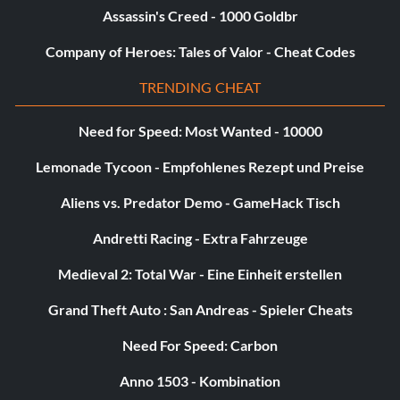
Drift at every bend in the road, not just at big turns. At
Assassin's Creed - 1000 Goldbr
high speeds, even just tapping the handbrake for a split
Company of Heroes: Tales of Valor - Cheat Codes
second can get you 10,000+ points on a straight road.
With some practice and an upgraded BMW M5, it is not
TRENDING CHEAT
too hard to do this.
Need for Speed: Most Wanted - 10000
Easy “Hyperspeed” achievement
Lemonade Tycoon - Empfohlenes Rezept und Preise
Um die Höchstgeschwindigkeit von 240 mph zu
Aliens vs. Predator Demo - GameHack Tisch
erreichen, musst du dich gegen Ende der Hauptgeschichte
Andretti Racing - Extra Fahrzeuge
befinden und ein Auto freischalten, das auf 399
aufgerüstet werden kann. Probiere es doch mal mit dem
Medieval 2: Total War - Eine Einheit erstellen
Koenigsegg – der ist zwar ziemlich teuer, ermöglicht es dir
aber, die 240 mph auch ohne Upgrades zu erreichen. Es
Grand Theft Auto : San Andreas - Spieler Cheats
gibt viele andere Autos, die diese Höchstgeschwindigkeit
Need For Speed: Carbon
mit Geschwindigkeits-Upgrades erreichen können.
Anno 1503 - Kombination