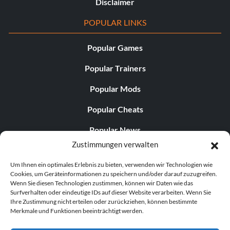
Disclaimer
POPULAR LINKS
Popular Games
Popular Trainers
Popular Mods
Popular Cheats
Popular News
Zustimmungen verwalten
Popular Editorials
Um Ihnen ein optimales Erlebnis zu bieten, verwenden wir Technologien wie
Popular Free Games
Cookies, um Geräteinformationen zu speichern und/oder darauf zuzugreifen.
Wenn Sie diesen Technologien zustimmen, können wir Daten wie das
LATEST UPDATES
Surfverhalten oder eindeutige IDs auf dieser Website verarbeiten. Wenn Sie
Ihre Zustimmung nicht erteilen oder zurückziehen, können bestimmte
Merkmale und Funktionen beeinträchtigt werden.
Palworld hat nun zwei separate mobile...