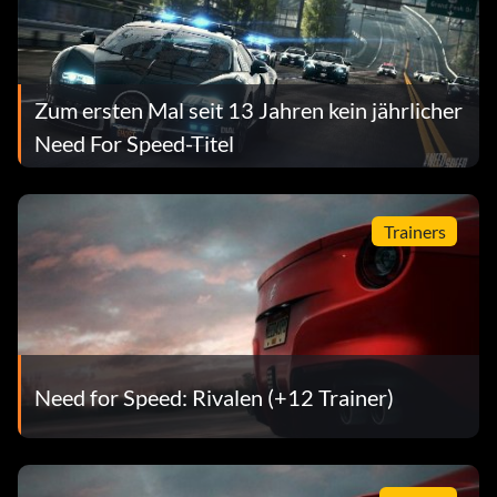
die maximale Stufe auf und rüste beide Slots aus
Platin-Trophäe (Platin)
Zum ersten Mal seit 13 Jahren kein jährlicher
Objective: Earn all Need for Speed Rivals Trophies
Need For Speed-Titel
Trainers
Need for Speed: Rivalen (+12 Trainer)