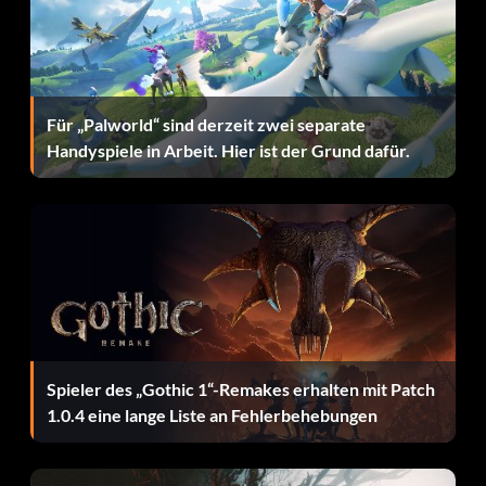
Zielsetzung: Verhaftung von 50 Rennfahrern
Cop Rank 40 (Silver)
Für „Palworld“ sind derzeit zwei separate
Handyspiele in Arbeit. Hier ist der Grund dafür.
Zielsetzung: Erreichen von Cop-Rang 40
Deep Down, You Know You Want To (Silver)
Zielsetzung: Fahre 50 Minuten mit einem beliebigen Ford
und fahre dann in die Garage.
Multiplier (Silver)
Spieler des „Gothic 1“-Remakes erhalten mit Patch
1.0.4 eine lange Liste an Fehlerbehebungen
Ziel: Erreichen eines X 10 Multiplikators