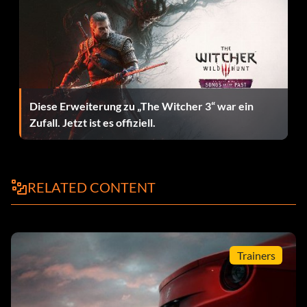
Racer Rank 40 (Silver)
Zielsetzung: Erreichen von Rennfahrer-Rang 40
10 Heat (Gold)
Diese Erweiterung zu „The Witcher 3“ war ein
Zielsetzung: Erreichen von Heat 10
Zufall. Jetzt ist es offiziell.
8 Buster (Gold)
RELATED CONTENT
Zielsetzung: Nimm einen Racer bei Heat 8 oder höher
hoch.
Cop Rank 60 (Gold)
Trainers
Zielsetzung: Erreichen von Cop-Rang 60