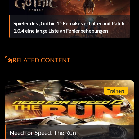
Gewinnen beim Gewinnen
Spieler des „Gothic 1“-Remakes erhalten mit Patch
1.0.4 eine lange Liste an Fehlerbehebungen
Belohnung: 30 Punkte
Zielsetzung: Spielen Sie The Run auf dem
Schwierigkeitsgrad Extrem durch.
RELATED CONTENT
Was haben Sie sonst noch?
Belohnung: 15 Punkte
Trainers
Zielsetzung: Schlagen Sie einen Freund empfiehlt
Ausstellen
Need for Speed: The Run