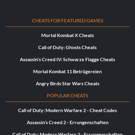
Zwischenstaatliches Gold
Belohnung: 25 Punkte
CHEATS FOR FEATURED GAMES
Zielsetzung: Verdiene eine Goldmedaille oder besser für
Mortal Kombat X Cheats
jede Veranstaltung in der "Plains Interstate" Challenge
Series
Call of Duty: Ghosts Cheats
Assassin's Creed IV: Schwarze Flagge Cheats
Stadtgold
Mortal Kombat 11 Betrügereien
Belohnung: 25 Punkte
Angry Birds Star Wars Cheats
Zielsetzung: Verdiene eine Goldmedaille oder besser für
POPULAR CHEATS
jede Veranstaltung in der "Windy City" Challenge Series
Call of Duty: Modern Warfare 2 - Cheat Codes
Industrielles Gold
Assassin's Creed 2 - Errungenschaften
Call of Duty: Modern Warfare 2 - Errungenschaften