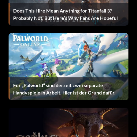
Heiße Verfolgungsjagd
Does This Hire Mean Anything for Titanfall 3?
Belohnung: 50 Punkte
Probably Not, But Here’s Why Fans Are Hopeful
Zielsetzung: Stufe 9 abschließen
I Heart NY
Belohnung: 50 Punkte
Zielsetzung: Stufe 10 abschließen
Für „Palworld“ sind derzeit zwei separate
Handyspiele in Arbeit. Hier ist der Grund dafür.
Von Küste zu Küste
Belohnung: 50 Punkte
Zielsetzung: Schließe The Run auf beliebiger
Schwierigkeit ab.