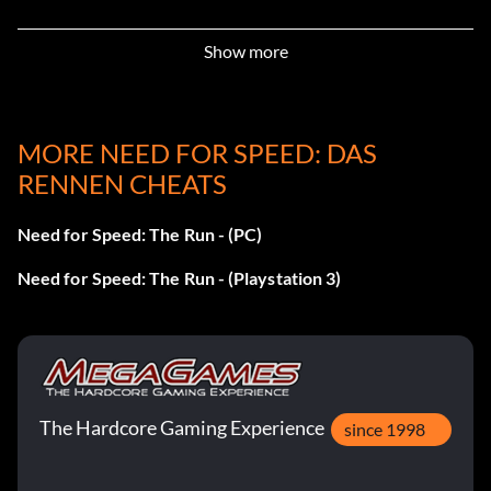
Zielsetzung: Abschluss von Stufe 3
Show more
Cop Out
MORE NEED FOR SPEED: DAS
Belohnung: 25 Punkte
RENNEN CHEATS
Zielsetzung: Stufe 4 abschließen
Need for Speed: The Run - (PC)
Need for Speed: The Run - (Playstation 3)
Herr Pflug
Belohnung: 25 Punkte
Zielsetzung: Stufe 5 abschließen
The Hardcore Gaming Experience
since 1998
Die Donnerstraße