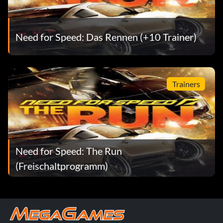
Zielsetzung: Verdiene bei jeder Veranstaltung der Nevada
Dreams Challenge Series eine Goldmedaille oder besser.
Need for Speed: Das Rennen (+10 Trainer)
Tal Gold
Belohnung: 25 Punkte
Trainers
Zielsetzung: Verdiene bei jeder Veranstaltung der Desert
Valley Challenge Series eine Goldmedaille oder besser.
Winter-Gold
Need for Speed: The Run
Belohnung: 25 Punkte
(Freischaltprogramm)
Zielsetzung: Verdiene eine Goldmedaille oder besser für
jede Veranstaltung in der Winter Blast Challenge Series