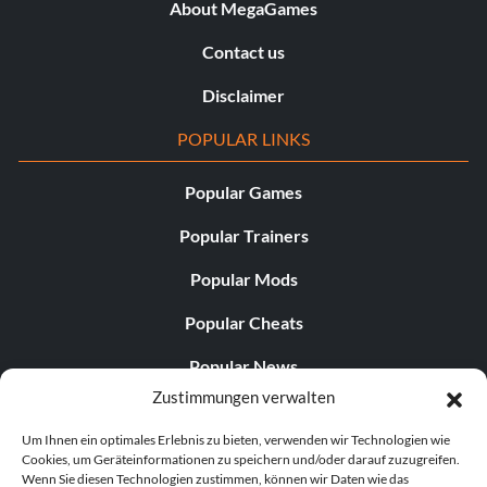
Professionell
About MegaGames
Contact us
Belohnung: 15 Punkte
Disclaimer
Zielsetzung: Erreichen von Fahrer-Level 15
POPULAR LINKS
Meister
Popular Games
Belohnung: 15 Punkte
Popular Trainers
Popular Mods
Zielsetzung: Erreichen von Fahrer-Level 20
Popular Cheats
Veteran
Popular News
Zustimmungen verwalten
Belohnung: 25 Punkte
Popular Editorials
Um Ihnen ein optimales Erlebnis zu bieten, verwenden wir Technologien wie
Popular Free Games
Zielsetzung: Erreichen von Fahrer-Level 25
Cookies, um Geräteinformationen zu speichern und/oder darauf zuzugreifen.
Wenn Sie diesen Technologien zustimmen, können wir Daten wie das