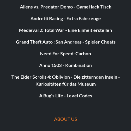
Zielsetzung: Verdiene eine Goldmedaille oder besser für
Aliens vs. Predator Demo - GameHack Tisch
jede Veranstaltung in der "East Coast Express"-Challenge-
Andretti Racing - Extra Fahrzeuge
Serie.
Medieval 2: Total War - Eine Einheit erstellen
Neuwagengeruch
Grand Theft Auto : San Andreas - Spieler Cheats
Belohnung: 15 Punkte
Need For Speed: Carbon
Anno 1503 - Kombination
Zielsetzung: Erreichen von Fahrerstufe 5
The Elder Scrolls 4: Oblivion - Die zitternden Inseln -
Kuriositäten für das Museum
Straßenrennfahrer
A Bug's Life - Level Codes
Belohnung: 15 Punkte
Zielsetzung: Erreichen von Fahrer-Level 10
ABOUT US