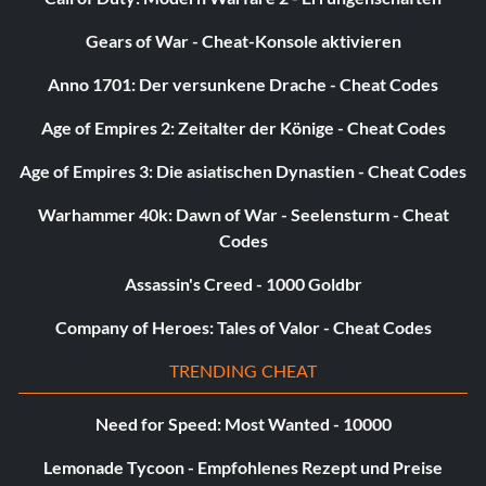
Belohnung: 25 Punkte
Gears of War - Cheat-Konsole aktivieren
Zielsetzung: Verdiene eine Goldmedaille oder besser für
jede Veranstaltung in der Challenge-Serie "Industrial
Anno 1701: Der versunkene Drache - Cheat Codes
Run".
Age of Empires 2: Zeitalter der Könige - Cheat Codes
Age of Empires 3: Die asiatischen Dynastien - Cheat Codes
Ländliches Gold
Warhammer 40k: Dawn of War - Seelensturm - Cheat
Belohnung: 25 Punkte
Codes
Zielsetzung: Verdiene eine Goldmedaille oder besser für
Assassin's Creed - 1000 Goldbr
jede Veranstaltung in der Challenge-Serie "Rural Track
Company of Heroes: Tales of Valor - Cheat Codes
Attack".
TRENDING CHEAT
Ostküste Gold
Need for Speed: Most Wanted - 10000
Belohnung: 25 Punkte
Lemonade Tycoon - Empfohlenes Rezept und Preise