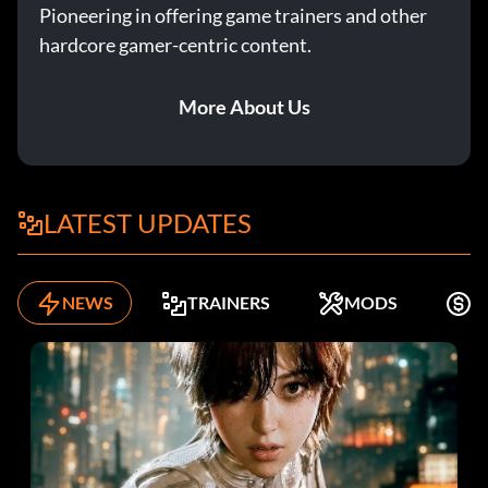
Pioneering in offering game trainers and other
hardcore gamer-centric content.
More About Us
LATEST UPDATES
NEWS
TRAINERS
MODS
K