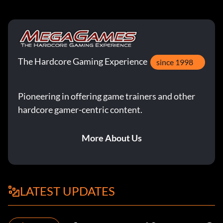
The Hardcore Gaming Experience
since 1998
Pioneering in offering game trainers and other
hardcore gamer-centric content.
More About Us
LATEST UPDATES