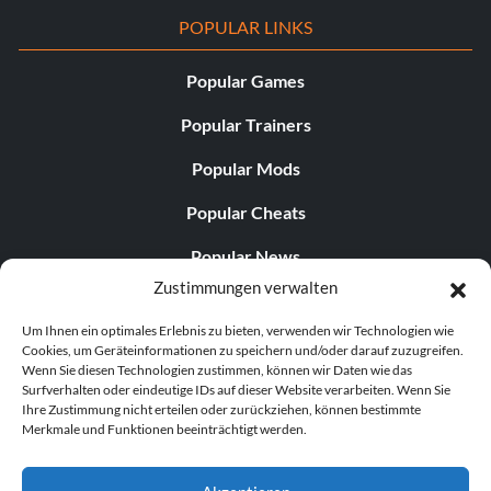
POPULAR LINKS
Popular Games
Popular Trainers
Popular Mods
Popular Cheats
Popular News
Zustimmungen verwalten
Popular Editorials
Um Ihnen ein optimales Erlebnis zu bieten, verwenden wir Technologien wie
Popular Free Games
Cookies, um Geräteinformationen zu speichern und/oder darauf zuzugreifen.
Wenn Sie diesen Technologien zustimmen, können wir Daten wie das
LATEST UPDATES
Surfverhalten oder eindeutige IDs auf dieser Website verarbeiten. Wenn Sie
Ihre Zustimmung nicht erteilen oder zurückziehen, können bestimmte
Merkmale und Funktionen beeinträchtigt werden.
Does This Hire Mean Anything for Tit...