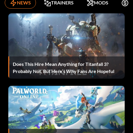
NEWS
TRAINERS
MODS
K
Does This Hire Mean Anything for Titanfall 3?
Probably Not, But Here’s Why Fans Are Hopeful