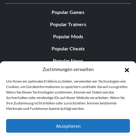
Popular Games
Popular Trainers
Popular Mods
Popular Cheats
Popular News
Zustimmungen verwalten
Popular Editorials
Um Ihnen ein optimales Erlebnis zu bieten, verwenden wir Technologien wie
Popular Free Games
Cookies, um Geräteinformationen zu speichern und/oder darauf zuzugreifen.
Wenn Sie diesen Technologien zustimmen, können wir Daten wie das
LATEST UPDATES
Surfverhalten oder eindeutige IDs auf dieser Website verarbeiten. Wenn Sie
Ihre Zustimmung nicht erteilen oder zurückziehen, können bestimmte
Merkmale und Funktionen beeinträchtigt werden.
Gothic 1 Remake Players Get a Long L...
Akzeptieren