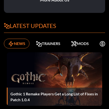
LATEST UPDATES
NEWS
TRAINERS
MODS
K
Gothic 1 Remake Players Get a Long List of Fixes in
Patch 1.0.4