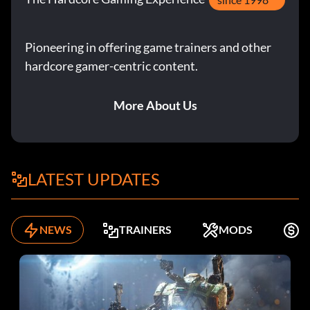
Pioneering in offering game trainers and other
hardcore gamer-centric content.
More About Us
LATEST UPDATES
NEWS
TRAINERS
MODS
K