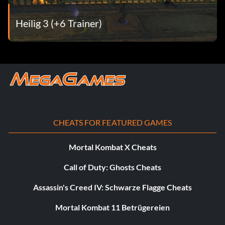
Charakter - 90
Heilig 3 (+6 Trainer)
Willkommen in Ancaria - Schließe die Rang 1-Mission ab -
15
Wen wirst du anrufen? - Zerbrich die Schilde aller
Geisterkugeln und zerstöre sie in einer einzigen Phase -
90
CHEATS FOR FEATURED GAMES
Mortal Kombat X Cheats
Call of Duty: Ghosts Cheats
Assassin's Creed IV: Schwarze Flagge Cheats
Mortal Kombat 11 Betrügereien