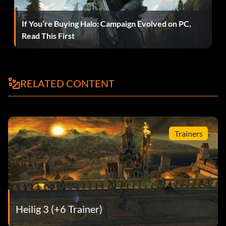
Richter, Jury, Scharfrichter - 5 Feinde in Folge hinrichten -
30
If You’re Buying Halo: Campaign Evolved on PC,
Read This First
Mit gutem Beispiel vorangehen - Schließe eine
Hauptmission als Torschützenkönig in einem Spiel mit drei
anderen Spielern ab - 30
RELATED CONTENT
Sanitäter! - Wiederbelebe jeden anderen Spieler in einer
einzigen Mission mit drei anderen Spielern - 15
Multi Culti - Schließe eine Mission mit vier Charakteren
Trainers
aus verschiedenen Kulturen im Koop-Modus ab - 15
On the Line - Schließe eine Hauptmission mit drei anderen
Spielern ab - 15
Einer für alle - Verwende dein Kampfgebet 10 Mal - 15
Heilig 3 (+6 Trainer)
Online Master - Schließe alle Hauptmissionen mit drei