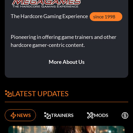
The Hardcore Gaming Experience
since 1998
Pioneering in offering game trainers and other
hardcore gamer-centric content.
More About Us
LATEST UPDATES
NEWS
TRAINERS
MODS
K