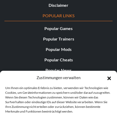
Disclaimer
POPULAR LINKS
Popular Games
Popular Trainers
Popular Mods
Popular Cheats
Popular News
Zustimmungen verwalten
Popular Editorials
Um Ihnen ein optimales Erlebnis zu bieten, verwenden wir Technologien wie
Popular Free Games
Cookies, um Geräteinformationen zu speichern und/oder darauf zuzugreifen.
Wenn Sie diesen Technologien zustimmen, können wir Daten wie das
LATEST UPDATES
Surfverhalten oder eindeutige IDs auf dieser Website verarbeiten. Wenn Sie
Ihre Zustimmung nicht erteilen oder zurückziehen, können bestimmte
Merkmale und Funktionen beeinträchtigt werden.
Palworld Now Has Two Separate Mobile...