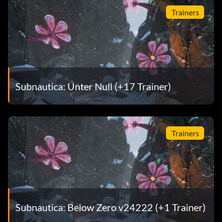
Trainers
Seetang
seetang_höhle
grasbewachsen
Subnautica: Unter Null (+17 Trainer)
gras_höhle
Pilz
Trainers
koosh
koosh_cave
Gelee
Subnautica: Below Zero v24222 (+1 Trainer)
Pilz