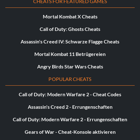
verziehen [x] [y] [z]
CHEATS FOR FEATURED GAMES
- Warpt zu einer Reihe von Koordinaten, die Sie angeben.
Mortal Kombat X Cheats
Call of Duty: Ghosts Cheats
Warpforward [Meter]
Assassin's Creed IV: Schwarze Flagge Cheats
- Warpt den Spieler vorwärts. Verwenden Sie eine Zahl,
Mortal Kombat 11 Betrügereien
um anzugeben, wie viele Meter vorwärts gewarpt
werden soll.
Angry Birds Star Wars Cheats
POPULAR CHEATS
warpme
Call of Duty: Modern Warfare 2 - Cheat Codes
- Teleportiert Sie zur letzten Basis oder zum letzten
Assassin's Creed 2 - Errungenschaften
Fahrzeug, in dem Sie sich befunden haben, z. B. dem
Zyklopen oder der Rettungskapsel.
Call of Duty: Modern Warfare 2 - Errungenschaften
Gears of War - Cheat-Konsole aktivieren
laichen