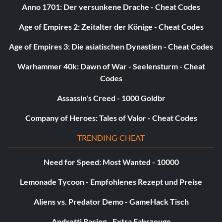
Anno 1701: Der versunkene Drache - Cheat Codes
- Wenn du nicht weiterkommst, tippst du einfach dies ein,
Age of Empires 2: Zeitalter der Könige - Cheat Codes
um in der Nähe wieder aufzutauchen.
Age of Empires 3: Die asiatischen Dynastien - Cheat Codes
Zufallsstart
Warhammer 40k: Dawn of War - Seelensturm - Cheat
Codes
- Lässt dich auf der Rettungskapsel an einem ihrer
Startorte landen.
Assassin's Creed - 1000 Goldbr
Company of Heroes: Tales of Valor - Cheat Codes
töten
TRENDING CHEAT
- tötet dich und lässt dich wieder auf der Rettungskapsel
Need for Speed: Most Wanted - 10000
landen.
Lemonade Tycoon - Empfohlenes Rezept und Preise
Laichende Gegenstände:
Aliens vs. Predator Demo - GameHack Tisch
Element [Element] [Nummer]
Andretti Racing - Extra Fahrzeuge