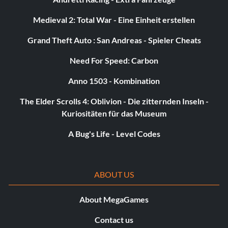
Medieval 2: Total War - Eine Einheit erstellen
- Fügt eine bestimmte Anzahl von Gegenständen zu
deinem Inventar hinzu. Wenn ein Gegenstandsname aus
Grand Theft Auto : San Andreas - Spieler Cheats
zwei Wörtern besteht,
Need For Speed: Carbon
schreiben Sie es als eins, z.B. Posten Kupferdraht 10.
Anno 1503 - Kombination
The Elder Scrolls 4: Oblivion - Die zitternden Inseln -
laichen [Element] [Nummer]
Kuriositäten für das Museum
- Legt eine bestimmte Anzahl von Gegenständen oder
A Bug's Life - Level Codes
Kreaturen vor dem Spieler ab, z. B. Seegleiter 1 ablegen.
Inventar löschen
ABOUT US
- Löscht alles in Ihrem Inventar.
About MegaGames
Contact us