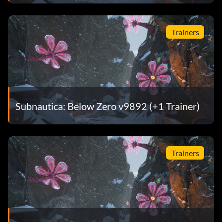
spärlich
Trainers
Riff
grandreef
Dünen
Subnautica: Below Zero v9892 (+1 Trainer)
Berge
moutains_cave
Trainers
deepgrand
bloodkelp
Unterinseln