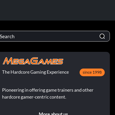
The Hardcore Gaming Experience
since 1998
Pioneering in offering game trainers and other
hardcore gamer-centric content.
More about us