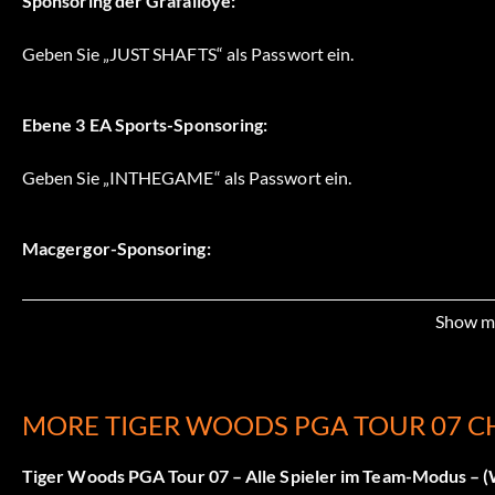
Sponsoring der Grafalloye:
Geben Sie „JUST SHAFTS“ als Passwort ein.
Ebene 3 EA Sports-Sponsoring:
Geben Sie „INTHEGAME“ als Passwort ein.
Macgergor-Sponsoring:
Geben Sie „MACTEC“ als Passwort ein.
Show m
Mizuno-Sponsoring:
MORE TIGER WOODS PGA TOUR 07 C
Geben Sie „RIHACHINRZO“ als Passwort ein.
Tiger Woods PGA Tour 07 – Alle Spieler im Team-Modus – (