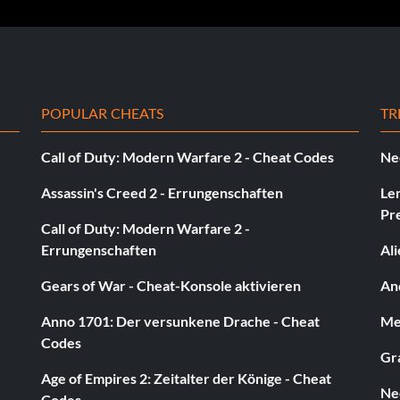
versteckt sehen
POPULAR CHEATS
TR
amerscore-Punkte zu erhalten. Gewinne eine Partie
Call of Duty: Modern Warfare 2 - Cheat Codes
Ne
Assassin's Creed 2 - Errungenschaften
Le
all“.
Pr
Call of Duty: Modern Warfare 2 -
Errungenschaften
Al
ensome.
Gears of War - Cheat-Konsole aktivieren
And
sforderung spielen.
Anno 1701: Der versunkene Drache - Cheat
Med
E-R.
Codes
Gra
Age of Empires 2: Zeitalter der Könige - Cheat
 einem „Play a Tiger“-Challenge-Event teil.
Ne
Codes