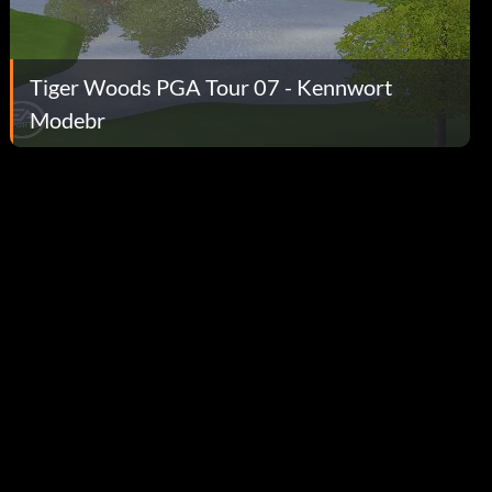
Tiger Woods PGA Tour 07 - Kennwort
Modebr