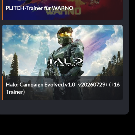
PLITCH-Trainer für WARNO
Halo: Campaign Evolved v1.0–v20260729+ (+16
Trainer)