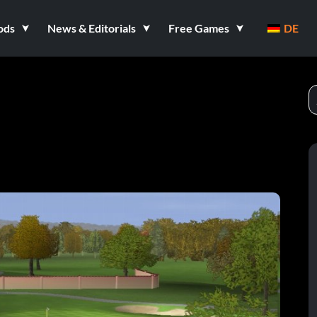
ods
News & Editorials
Free Games
DE