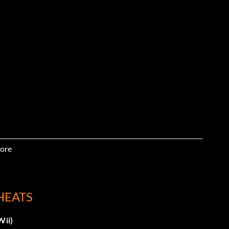
ore
HEATS
Wii)