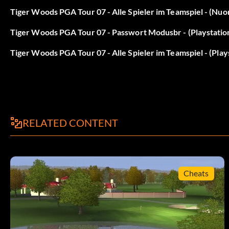
Nike-Sponsoring:
Tiger Woods PGA Tour 07 - Alle Spieler im Teamspiel - (Nuo
Geben Sie „JUSTDOIT“ als Passwort ein.
Tiger Woods PGA Tour 07 - Passwort Modusbr - (Playstatio
Tiger Woods PGA Tour 07 - Alle Spieler im Teamspiel - (Play
Oakley-Sponsoring:
Geben Sie „JANNARD“ als Passwort ein.
PGA-Tour-Sponsoring:
RELATED CONTENT
Geben Sie „LIGHTNING“ als Passwort ein.
Ping-Sponsoring:
Cheats
Geben Sie „SOLHEIM“ als Passwort ein.