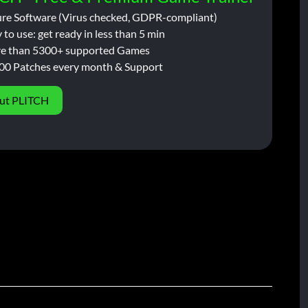
ure Software (Virus checked, GDPR-compliant)
 to use: get ready in less than 5 min
e than 5300+ supported Games
00 Patches every month & Support
ut PLITCH