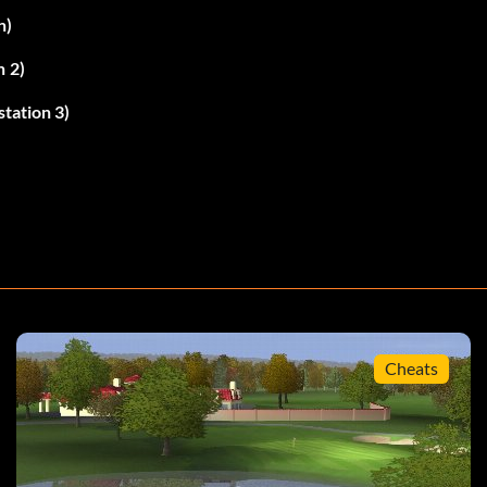
n)
n 2)
station 3)
Cheats