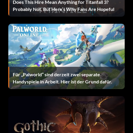
Does This Hire Mean Anything for Titanfall 3?
Belohnung: 10 Punkte
Probably Not, But Here’s Why Fans Are Hopeful
Zielsetzung: Krag besiegen
Verwunschen
Belohnung: 20 Punkte
Zielsetzung: Erfolgreich einen Gegenstand 5 Mal
verzaubern
Für „Palworld“ sind derzeit zwei separate
Handyspiele in Arbeit. Hier ist der Grund dafür.
Lila Menschenfresser
Belohnung: 10 Punkte
Zielsetzung: Besiegt Medea