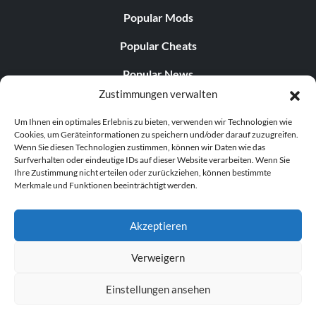
Popular Mods
Popular Cheats
Popular News
Zustimmungen verwalten
Popular Editorials
Um Ihnen ein optimales Erlebnis zu bieten, verwenden wir Technologien wie
Popular Free Games
Cookies, um Geräteinformationen zu speichern und/oder darauf zuzugreifen.
Wenn Sie diesen Technologien zustimmen, können wir Daten wie das
LATEST UPDATES
Surfverhalten oder eindeutige IDs auf dieser Website verarbeiten. Wenn Sie
Ihre Zustimmung nicht erteilen oder zurückziehen, können bestimmte
Merkmale und Funktionen beeinträchtigt werden.
Does This Hire Mean Anything for Tit...
Akzeptieren
Verweigern
© 1998–2026 MegaGames.com All rights reserved
Einstellungen ansehen
Privacy Policy
Terms of Service
Manage Cookie