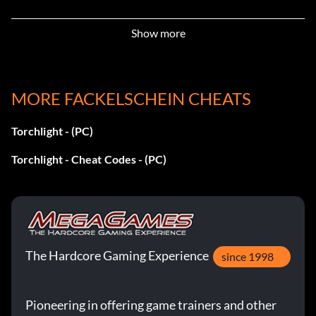
Gestaltwandler
Show more
Belohnung: 10 Punkte
Zielsetzung: Verändere dein Haustier, indem du es mit
Fisch fütterst.
MORE FACKELSCHEIN CHEATS
Torchlight - (PC)
Am Rande des Abgrunds
Torchlight - Cheat Codes - (PC)
Belohnung: 10 Punkte
Zielsetzung: Brink besiegen
Nur ein Meister des Bösen
The Hardcore Gaming Experience
since 1998
Belohnung: 50 Punkte
Pioneering in offering game trainers and other