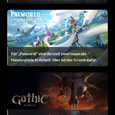
Zielsetzung: Günstig eine Immobilie gekauft
Celebrating
Belohnung: 10 Punkte
Zielsetzung: Ihr 75. Grundstück erworben
Für „Palworld“ sind derzeit zwei separate
Handyspiele in Arbeit. Hier ist der Grund dafür.
Wiederholungstäter
Belohnung: 10 Punkte
Zielsetzung: Zum 3. Mal in einem Spiel in den Knast
gewandert
Glad its not my Bill