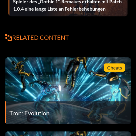
Spieler des „Gothic 1“-Remakes erhalten mit Patch
1.0.4 eine lange Liste an Fehlerbehebungen
Belohnung: 25 Punkte
Zielsetzung: 120 Euro für die Miete eines
Versorgungsunternehmens erhalten
RELATED CONTENT
Better than Free
Belohnung: 20 Punkte
Cheats
Zielsetzung: Bei der Landung auf Free Parking mehr als
200 erhalten
I Like Trains
Tron: Evolution
Belohnung: 20 Punkte