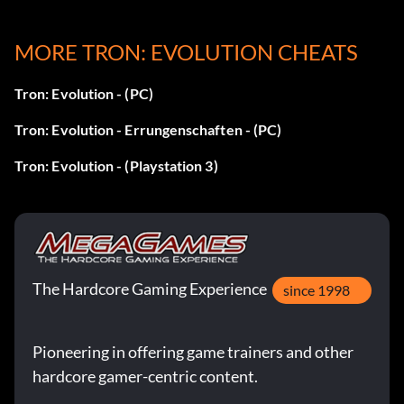
Belohnung: 15 Punkte
Zielsetzung: Erwerben Sie das teuerste Grundstück im
MORE TRON: EVOLUTION CHEATS
Spiel.
Tron: Evolution - (PC)
Räumungsbefehl
Tron: Evolution - Errungenschaften - (PC)
Tron: Evolution - (Playstation 3)
Belohnung: 20 Punkte
Zielsetzung: Ersetzt eure Häuser durch ein Hotel
Bypass Bail
The Hardcore Gaming Experience
since 1998
Belohnung: 5 Punkte
Pioneering in offering game trainers and other
Zielsetzung: Einen Pasch gewürfelt, um umsonst aus dem
hardcore gamer-centric content.
Knast zu kommen