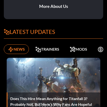
More About Us
Needs a New Challenge
Belohnung: 20 Punkte
LATEST UPDATES
Zielsetzung: Erfolgreich gegen 3 schwere KI gewonnen
Philanthropist
NEWS
TRAINERS
MODS
K
Belohnung: 20 Punkte
Zielsetzung: Einen Handel abgeschlossen, der einem
anderen Spieler eine Farbgruppe beschert hat
Flea Market
Does This Hire Mean Anything for Titanfall 3?
Belohnung: 20 Punkte
Probably Not, But Here’s Why Fans Are Hopeful