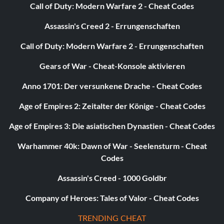
Zielsetzung: 1200 Steuern in einem Spiel gezahlt
Call of Duty: Modern Warfare 2 - Cheat Codes
Assassin's Creed 2 - Errungenschaften
Doesn't hurt much
Call of Duty: Modern Warfare 2 - Errungenschaften
Belohnung: 25 Punkte
Gears of War - Cheat-Konsole aktivieren
Zielsetzung: Die kleinste Miete in einem Onlinespiel
Anno 1701: Der versunkene Drache - Cheat Codes
gezahlt
Age of Empires 2: Zeitalter der Könige - Cheat Codes
Plays Nicely with Others
Age of Empires 3: Die asiatischen Dynastien - Cheat Codes
Warhammer 40k: Dawn of War - Seelensturm - Cheat
Belohnung: 25 Punkte
Codes
Zielsetzung: Beende ein Online-Spiel
Assassin's Creed - 1000 Goldbr
Company of Heroes: Tales of Valor - Cheat Codes
Mehr Glück beim nächsten Mal
TRENDING CHEAT