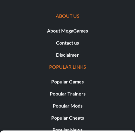
Next Rung on the Ladder
ABOUT US
Belohnung: 25 Punkte
About MegaGames
Zielsetzung: Einen höherrangigen Spieler in den Bankrott
Contact us
getrieben
Disclaimer
POPULAR LINKS
Subdivision
Popular Games
Belohnung: 35 Punkte
Popular Trainers
Zielsetzung: Der Spieler hat 500 Häuser gebaut
Popular Mods
Mega-Tycoon
Popular Cheats
Popular News
Belohnung: 35 Punkte