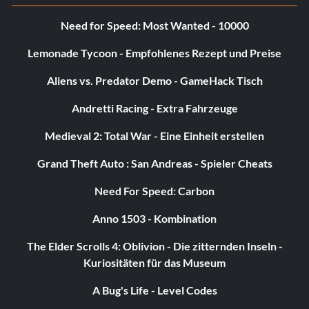
Belohnung: 25 Punkte
Need for Speed: Most Wanted - 10000
Zielsetzung: Einen anderen Spieler online in den Bankrott
Lemonade Tycoon - Empfohlenes Rezept und Preise
getrieben
Aliens vs. Predator Demo - GameHack Tisch
I Want a Rematch
Andretti Racing - Extra Fahrzeuge
Belohnung: 25 Punkte
Medieval 2: Total War - Eine Einheit erstellen
Grand Theft Auto : San Andreas - Spieler Cheats
Zielsetzung: Online gegen einen anderen Spieler verloren
Need For Speed: Carbon
How We Played Back in my Day
Anno 1503 - Kombination
Belohnung: 25 Punkte
The Elder Scrolls 4: Oblivion - Die zitternden Inseln -
Kuriositäten für das Museum
Zielsetzung: Beenden eines Online-Spiels mit eigenen
A Bug's Life - Level Codes
Hausregeln