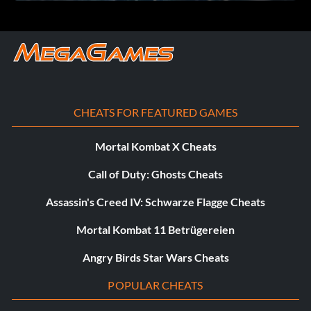
Belohnung: 25 Punkte
Zielsetzung: Mehr als 1000 Euro Miete kassieren
I'm Keeping this Card
CHEATS FOR FEATURED GAMES
Belohnung: 10 Punkte
Mortal Kombat X Cheats
Zielsetzung: Der Spieler hat bezahlt, um aus dem
Call of Duty: Ghosts Cheats
Gefängnis zu kommen, wenn er eine "Get out of Jail
Free"-Karte hat.
Assassin's Creed IV: Schwarze Flagge Cheats
Mortal Kombat 11 Betrügereien
Tax Audit Nightmare!
Angry Birds Star Wars Cheats
Belohnung: 20 Punkte
POPULAR CHEATS