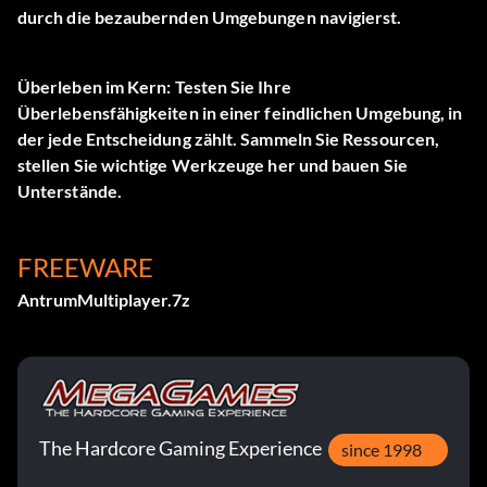
durch die bezaubernden Umgebungen navigierst.
Überleben im Kern
: Testen Sie Ihre
Überlebensfähigkeiten in einer feindlichen Umgebung, in
der jede Entscheidung zählt. Sammeln Sie Ressourcen,
stellen Sie wichtige Werkzeuge her und bauen Sie
Unterstände.
FREEWARE
AntrumMultiplayer.7z
The Hardcore Gaming Experience
since 1998