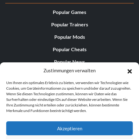
Popular Games
Popular Trainers
Popular Mods
Popular Cheats
Popular News
Zustimmungen verwalten
Popular Editorials
Um Ihnen ein optimales Erlebnis zu bieten, verwenden wir Technologien wie
Popular Free Games
Cookies, um Geräteinformationen zu speichern und/oder darauf zuzugreifen.
Wenn Sie diesen Technologien zustimmen, können wir Daten wie das
LATEST UPDATES
Surfverhalten oder eindeutige IDs auf dieser Website verarbeiten. Wenn Sie
Ihre Zustimmung nicht erteilen oder zurückziehen, können bestimmte
Merkmale und Funktionen beeinträchtigt werden.
Palworld hat nun zwei separate mobile...
Akzeptieren