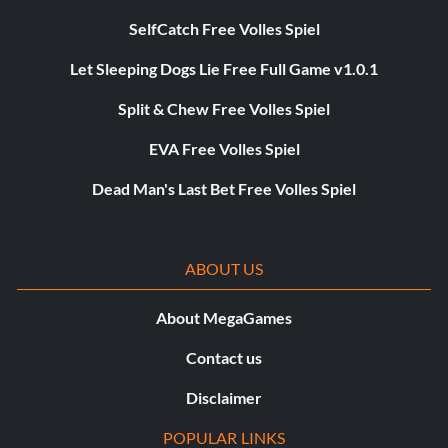
SelfCatch Free Volles Spiel
Let Sleeping Dogs Lie Free Full Game v1.0.1
Split & Chew Free Volles Spiel
EVA Free Volles Spiel
Dead Man's Last Bet Free Volles Spiel
ABOUT US
About MegaGames
Contact us
Disclaimer
POPULAR LINKS