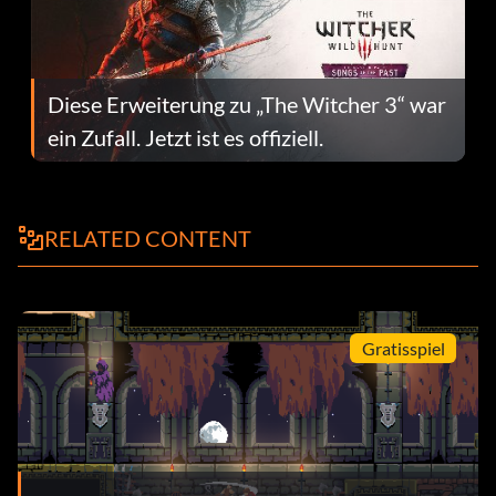
Diese Erweiterung zu „The Witcher 3“ war
ein Zufall. Jetzt ist es offiziell.
RELATED CONTENT
Gratisspiel