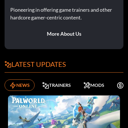
Pioneering in offering game trainers and other
hardcore gamer-centric content.
More About Us
LATEST UPDATES
NEWS
TRAINERS
MODS
K