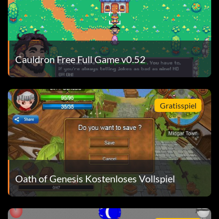
Cauldron Free Full Game v0.52
Gratisspiel
Oath of Genesis Kostenloses Vollspiel