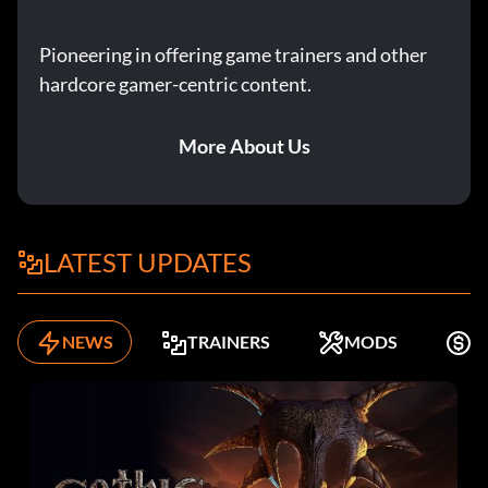
Pioneering in offering game trainers and other
hardcore gamer-centric content.
More About Us
LATEST UPDATES
NEWS
TRAINERS
MODS
K