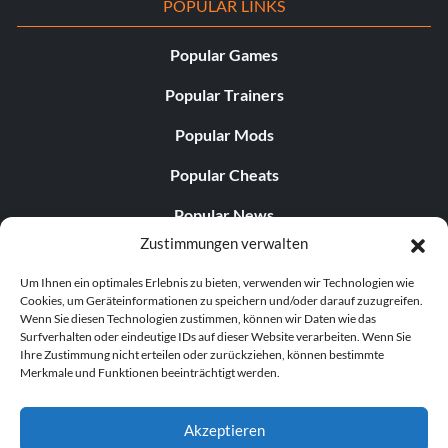
POPULAR LINKS
Popular Games
Popular Trainers
Popular Mods
Popular Cheats
Popular News
Zustimmungen verwalten
Popular Editorials
Um Ihnen ein optimales Erlebnis zu bieten, verwenden wir Technologien wie
Popular Free Games
Cookies, um Geräteinformationen zu speichern und/oder darauf zuzugreifen.
Wenn Sie diesen Technologien zustimmen, können wir Daten wie das
LATEST UPDATES
Surfverhalten oder eindeutige IDs auf dieser Website verarbeiten. Wenn Sie
Ihre Zustimmung nicht erteilen oder zurückziehen, können bestimmte
Merkmale und Funktionen beeinträchtigt werden.
Gothic 1 Remake Players Get a Long L...
Akzeptieren