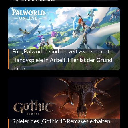
Für „Palworld“ sind derzeit zwei separate
Handyspiele in Arbeit. Hier ist der Grund
dafür.
Spieler des „Gothic 1“-Remakes erhalten