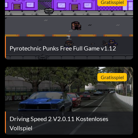
Gratisspiel
Pyrotechnic Punks Free Full Game v1.12
Gratisspiel
Driving Speed 2 V2.0.11 Kostenloses
Vollspiel