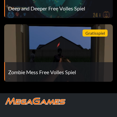
Deep and Deeper Free Volles Spiel
Gratisspiel
Zombie Mess Free Volles Spiel