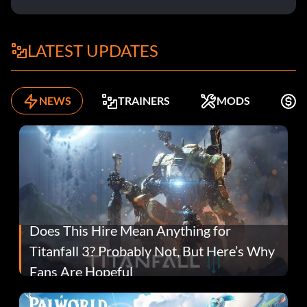
LATEST UPDATES
NEWS
TRAINERS
MODS
K
Does This Hire Mean Anything for
Titanfall 3? Probably Not, But Here’s Why
Fans Are Hopeful