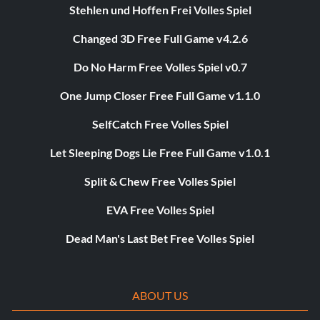
Stehlen und Hoffen Frei Volles Spiel
Changed 3D Free Full Game v4.2.6
Do No Harm Free Volles Spiel v0.7
One Jump Closer Free Full Game v1.1.0
SelfCatch Free Volles Spiel
Let Sleeping Dogs Lie Free Full Game v1.0.1
Split & Chew Free Volles Spiel
EVA Free Volles Spiel
Dead Man's Last Bet Free Volles Spiel
ABOUT US