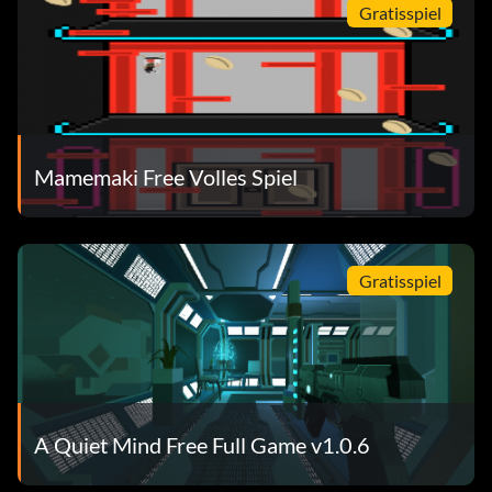
Gratisspiel
Mamemaki Free Volles Spiel
Gratisspiel
A Quiet Mind Free Full Game v1.0.6