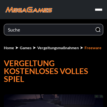
Home
Games
Vergeltungsmaßnahmen
Freeware
VERGELTUNG
KOSTENLOSES VOLLES
SPIEL