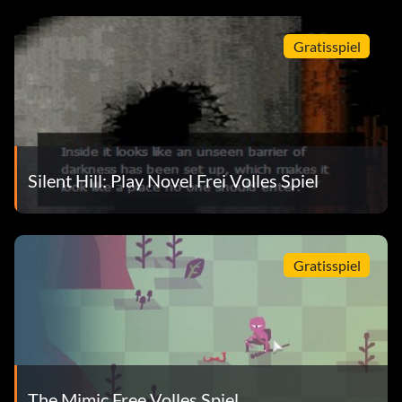
Gratisspiel
Silent Hill: Play Novel Frei Volles Spiel
Gratisspiel
The Mimic Free Volles Spiel