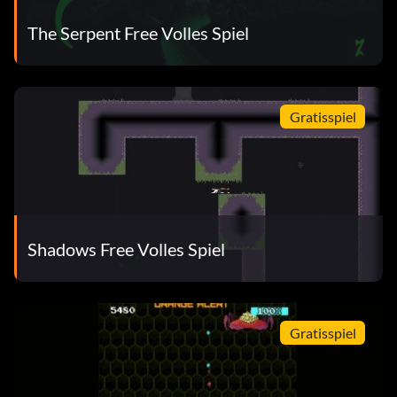
The Serpent Free Volles Spiel
Gratisspiel
Shadows Free Volles Spiel
Gratisspiel