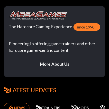
The Hardcore Gaming Experience
since 1998
Pioneering in offering game trainers and other
hardcore gamer-centric content.
More About Us
LATEST UPDATES
NEWS
TRAINERS
MODS
K