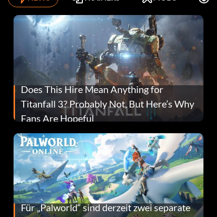
Does This Hire Mean Anything for
Titanfall 3? Probably Not, But Here’s Why
Fans Are Hopeful
Für „Palworld“ sind derzeit zwei separate