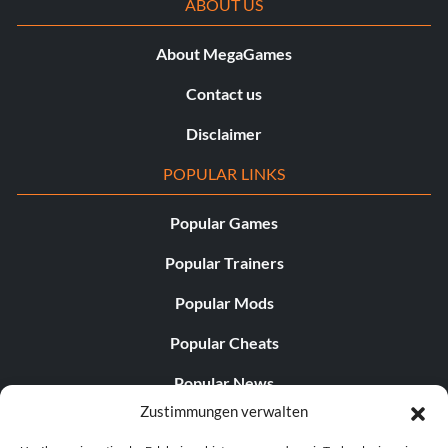
ABOUT US
About MegaGames
Contact us
Disclaimer
POPULAR LINKS
Popular Games
Popular Trainers
Popular Mods
Popular Cheats
Popular News
Zustimmungen verwalten
Popular Editorials