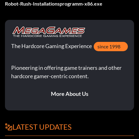
Robot-Rush-Installationsprogramm-x86.exe
The Hardcore Gaming Experience
since 1998
Pioneering in offering game trainers and other
hardcore gamer-centric content.
More About Us
LATEST UPDATES