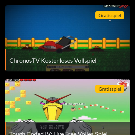
Gratisspiel
ChronosTV Kostenloses Vollspiel
Gratisspiel
Tough Coded IV: Live Free Volles Spiel