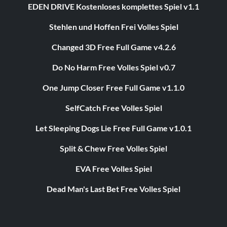
EDEN DRIVE Kostenloses komplettes Spiel v1.1
Stehlen und Hoffen Frei Volles Spiel
Changed 3D Free Full Game v4.2.6
Do No Harm Free Volles Spiel v0.7
One Jump Closer Free Full Game v1.1.0
SelfCatch Free Volles Spiel
Let Sleeping Dogs Lie Free Full Game v1.0.1
Split & Chew Free Volles Spiel
EVA Free Volles Spiel
Dead Man's Last Bet Free Volles Spiel