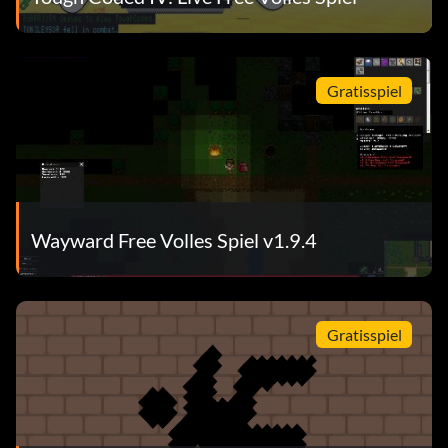
Gratisspiel
Wayward Free Volles Spiel v1.9.4
Gratisspiel