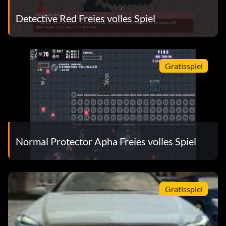
Detective Red Freies volles Spiel
Gratisspiel
Normal Protector Apha Freies volles Spiel
Gratisspiel