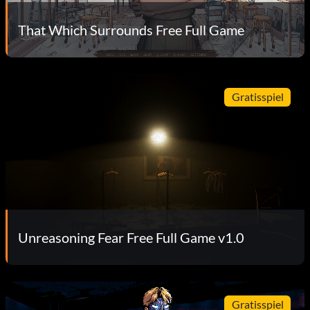
That Which Surrounds Free Full Game
Gratisspiel
Unreasoning Fear Free Full Game v1.0
Gratisspiel