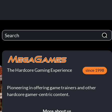
The Hardcore Gaming Experience
since 1998
Pioneering in offering game trainers and other
hardcore gamer-centric content.
More about us