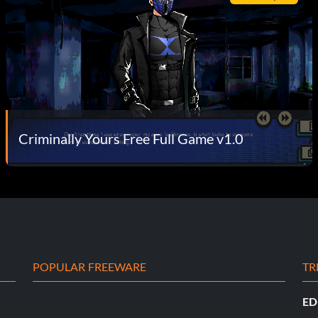
Criminally Yours Free Full Game v1.0
POPULAR FREEWARE
TR
ED