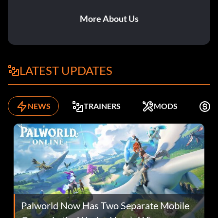
More About Us
LATEST UPDATES
NEWS
TRAINERS
MODS
K
Palworld Now Has Two Separate Mobile