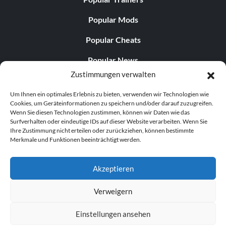
Popular Mods
Popular Cheats
Popular News
Zustimmungen verwalten
Popular Editorials
Um Ihnen ein optimales Erlebnis zu bieten, verwenden wir Technologien wie
Popular Free Games
Cookies, um Geräteinformationen zu speichern und/oder darauf zuzugreifen.
Wenn Sie diesen Technologien zustimmen, können wir Daten wie das
LATEST UPDATES
Surfverhalten oder eindeutige IDs auf dieser Website verarbeiten. Wenn Sie
Ihre Zustimmung nicht erteilen oder zurückziehen, können bestimmte
Merkmale und Funktionen beeinträchtigt werden.
Palworld Now Has Two Separate Mobile...
Akzeptieren
Verweigern
© 1998–2026 MegaGames.com All rights reserved
Einstellungen ansehen
Privacy Policy
Terms of Service
Manage Cookie