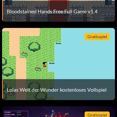
Bloodstained Hands Free Full Game v1.4
Gratisspiel
Lolas Welt der Wunder kostenloses Vollspiel
Gratisspiel