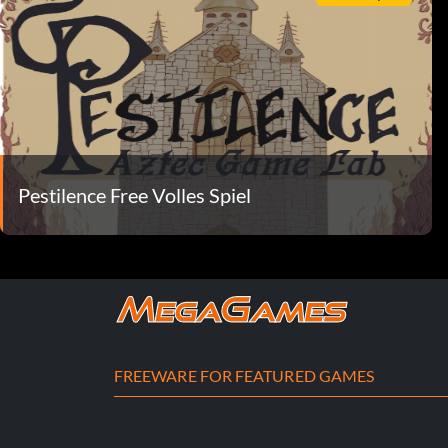
Pestilence Free Volles Spiel
FREEWARE FOR FEATURED GAMES