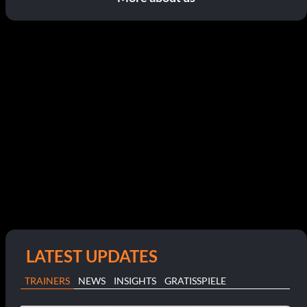
LATEST UPDATES
TRAINERS
NEWS
INSIGHTS
GRATISSPIELE