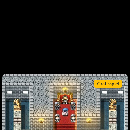
Gratisspiel