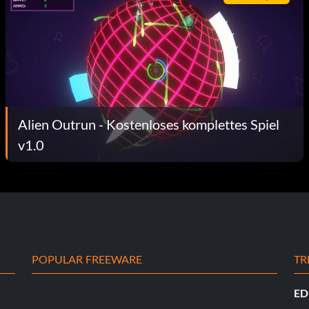
Alien Outrun - Kostenloses komplettes Spiel
v1.0
POPULAR FREEWARE
TR
ED