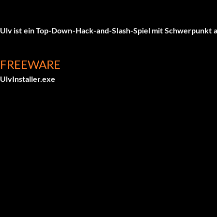
Ulv ist ein Top-Down-Hack-and-Slash-Spiel mit Schwerpunkt 
FREEWARE
UlvInstaller.exe