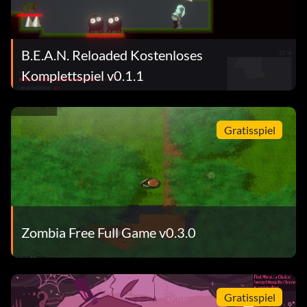
B.E.A.N. Reloaded Kostenloses
Komplettspiel v0.1.1
Gratisspiel
Zombia Free Full Game v0.3.0
Gratisspiel