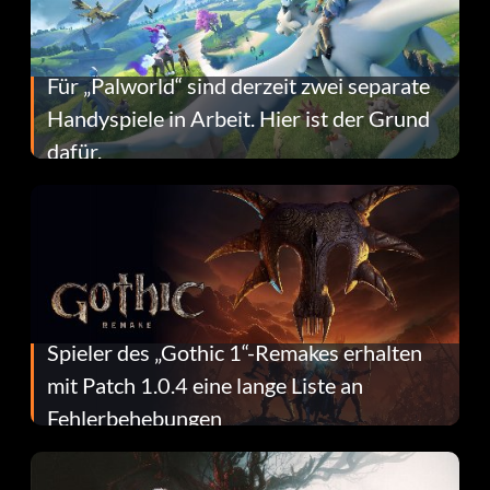
Für „Palworld“ sind derzeit zwei separate
Handyspiele in Arbeit. Hier ist der Grund
dafür.
Spieler des „Gothic 1“-Remakes erhalten
mit Patch 1.0.4 eine lange Liste an
Fehlerbehebungen