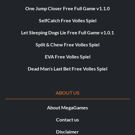
One Jump Closer Free Full Game v1.1.0
SelfCatch Free Volles Spiel
Let Sleeping Dogs Lie Free Full Game v1.0.1
Split & Chew Free Volles Spiel
EVA Free Volles Spiel
Dead Man's Last Bet Free Volles Spiel
ABOUT US
About MegaGames
Contact us
Disclaimer