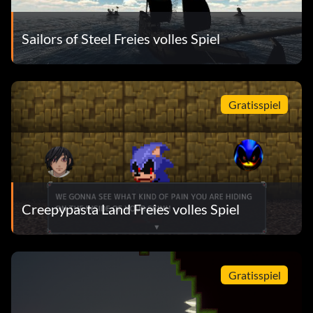
Sailors of Steel Freies volles Spiel
Gratisspiel
Creepypasta Land Freies volles Spiel
Gratisspiel