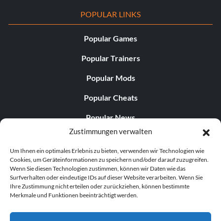
POPULAR LINKS
Popular Games
Popular Trainers
Popular Mods
Popular Cheats
Popular News
Zustimmungen verwalten
Popular Editorials
Um Ihnen ein optimales Erlebnis zu bieten, verwenden wir Technologien wie
Popular Free Games
Cookies, um Geräteinformationen zu speichern und/oder darauf zuzugreifen.
Wenn Sie diesen Technologien zustimmen, können wir Daten wie das
LATEST UPDATES
Surfverhalten oder eindeutige IDs auf dieser Website verarbeiten. Wenn Sie
Ihre Zustimmung nicht erteilen oder zurückziehen, können bestimmte
Merkmale und Funktionen beeinträchtigt werden.
Palworld hat nun zwei separate mobile...