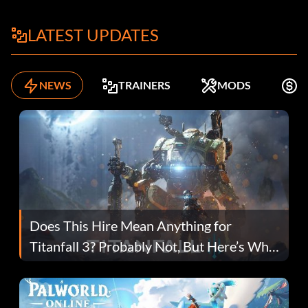
LATEST UPDATES
NEWS
TRAINERS
MODS
K
Does This Hire Mean Anything for
Titanfall 3? Probably Not, But Here’s Why
Fans Are Hopeful