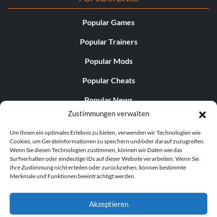
Popular Games
Popular Trainers
Popular Mods
Popular Cheats
Popular News
Zustimmungen verwalten
Popular Editorials
Um Ihnen ein optimales Erlebnis zu bieten, verwenden wir Technologien wie
Popular Free Games
Cookies, um Geräteinformationen zu speichern und/oder darauf zuzugreifen.
Wenn Sie diesen Technologien zustimmen, können wir Daten wie das
LATEST UPDATES
Surfverhalten oder eindeutige IDs auf dieser Website verarbeiten. Wenn Sie
Ihre Zustimmung nicht erteilen oder zurückziehen, können bestimmte
Merkmale und Funktionen beeinträchtigt werden.
Palworld hat nun zwei separate mobile...
Akzeptieren