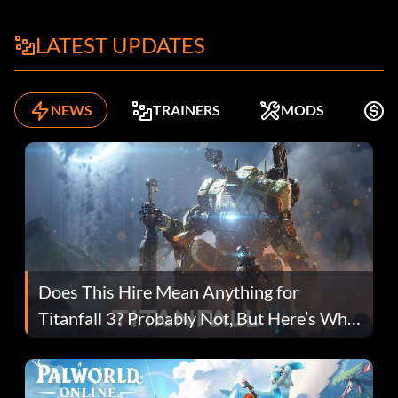
LATEST UPDATES
NEWS
TRAINERS
MODS
K
Does This Hire Mean Anything for
Titanfall 3? Probably Not, But Here’s Why
Fans Are Hopeful